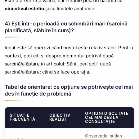
Este o preferință validă, dar trebuie pusă în balanță cu
obiectivul estetic
și cu limitele anatomiei.
4) Ești într-o perioadă cu schimbări mari (sarcină
planificată, slăbire în curs)?
Ideal este să operezi când bustul este relativ stabil. Pentru
context, poți citi și despre momentul potrivit după
sarcină/alăptare în articolul:
Sâni „perfecți” după
sarcină/alăptare: când se face operația
.
Tabel de orientare: ce opțiune se potrivește cel mai
des în funcție de problemă
OPȚIUNI DISCUTATE
SITUAȚIE
OBIECTIV
CEL MAI DES LA
FRECVENTĂ
REALIST
CONSULTAȚIE
Observație, sutien