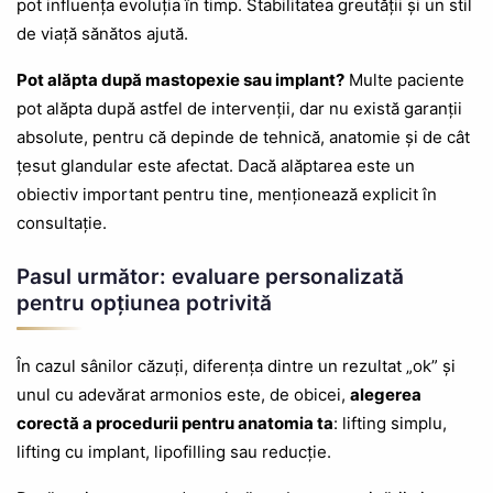
pot influența evoluția în timp. Stabilitatea greutății și un stil
de viață sănătos ajută.
Pot alăpta după mastopexie sau implant?
Multe paciente
pot alăpta după astfel de intervenții, dar nu există garanții
absolute, pentru că depinde de tehnică, anatomie și de cât
țesut glandular este afectat. Dacă alăptarea este un
obiectiv important pentru tine, menționează explicit în
consultație.
Pasul următor: evaluare personalizată
pentru opțiunea potrivită
În cazul sânilor căzuți, diferența dintre un rezultat „ok” și
unul cu adevărat armonios este, de obicei,
alegerea
corectă a procedurii pentru anatomia ta
: lifting simplu,
lifting cu implant, lipofilling sau reducție.