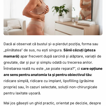
Dacă ai observat că bustul și-a pierdut poziția, forma sau
„plinătatea” de sus, nu ești singura.
Sânii căzuți (ptoza
mamară)
apar frecvent după sarcină și alăptare, variații de
greutate, dar și pur și simplu odată cu trecerea anilor.
Întrebarea reală nu este „se poate repara?”, ci
care opțiune
are sens pentru anatomia ta și pentru obiectivul tău
:
ridicare simplă, ridicare cu implant, lipofilling (grăsime
proprie) sau, în cazuri selectate, soluții non-chirurgicale
pentru laxitate ușoară.
Mai jos găsești un ghid practic, orientat pe decizie, despre