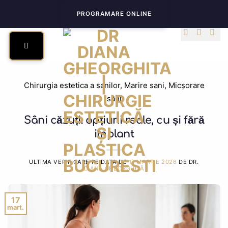
Skip
PROGRAMARE ONLINE
to
content
Chirurgia estetica a sanilor
,
Marire sani
,
Micșorare
sâni
Sâni căzuți: opțiuni reale, cu și fără
implant
ULTIMA VERIFICARE PE DATA DE
17 MARTIE 2026
DE DR.
DIANA GHEORGHIȚĂ
17
mart.