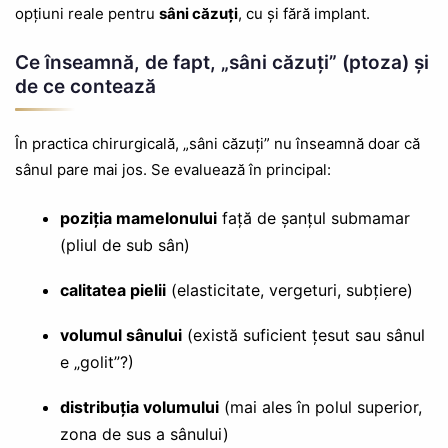
opțiuni reale pentru
sâni căzuți
, cu și fără implant.
Ce înseamnă, de fapt, „sâni căzuți” (ptoza) și
de ce contează
În practica chirurgicală, „sâni căzuți” nu înseamnă doar că
sânul pare mai jos. Se evaluează în principal:
poziția mamelonului
față de șanțul submamar
(pliul de sub sân)
calitatea pielii
(elasticitate, vergeturi, subțiere)
volumul sânului
(există suficient țesut sau sânul
e „golit”?)
distribuția volumului
(mai ales în polul superior,
zona de sus a sânului)