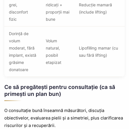
grei,
ridicați +
Reducție mamară
disconfort
proporții mai
(include lifting)
fizic
bune
Dorință de
volum
Volum
moderat, fără
natural,
Lipofilling mamar (cu
implant, există
posibil
sau fără lifting)
grăsime
etapizat
donatoare
Ce să pregătești pentru consultație (ca să
primești un plan bun)
O consultație bună înseamnă măsurători, discuția
obiectivelor, evaluarea pielii și a simetriei, plus clarificarea
riscurilor și a recuperării.