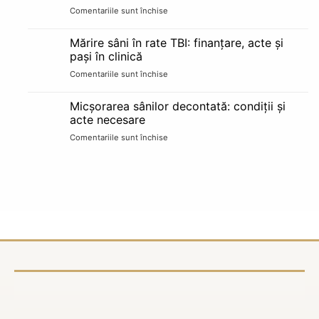
Comentariile sunt închise
pentru
și
Dureri
opțiuni
de
de
Mărire sâni în rate TBI: finanțare, acte și
sâni:
corecție
pași în clinică
cauze,
sigură
Comentariile sunt închise
pentru
când
Mărire
sunt
sâni
normale
Micșorarea sânilor decontată: condiții și
în
și
acte necesare
rate
alarme
Comentariile sunt închise
pentru
TBI:
Micșorarea
finanțare,
sânilor
acte
decontată:
și
condiții
pași
și
în
acte
clinică
necesare