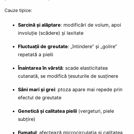
Cauze tipice:
Sarcină și alăptare
: modificări de volum, apoi
involuție (scădere) și laxitate
Fluctuații de greutate
: „întindere” și „golire”
repetată a pielii
Înaintarea în vârstă
: scade elasticitatea
cutanată, se modifică țesuturile de susținere
Sâni mari și grei
: ptoza apare mai repede prin
efectul de greutate
Genetică și calitatea pielii
(vergeturi, piele
subțire)
Fumatul
: afectează microcirculația și calitatea