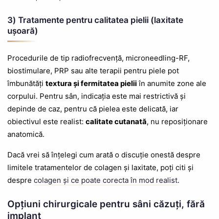
3) Tratamente pentru calitatea pielii (laxitate
ușoară)
Procedurile de tip radiofrecvență, microneedling-RF,
biostimulare, PRP sau alte terapii pentru piele pot
îmbunătăți
textura și fermitatea pielii
în anumite zone ale
corpului. Pentru sân, indicația este mai restrictivă și
depinde de caz, pentru că pielea este delicată, iar
obiectivul este realist:
calitate cutanată
, nu reposiționare
anatomică.
Dacă vrei să înțelegi cum arată o discuție onestă despre
limitele tratamentelor de colagen și laxitate, poți citi și
despre
colagen și ce poate corecta în mod realist
.
Opțiuni chirurgicale pentru sâni căzuți, fără
implant