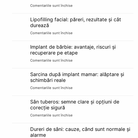
Comentariile sunt închise
pentru
Liposucție
cu
Lipofilling facial: păreri, rezultate și cât
laser:
durează
păreri
Comentariile sunt închise
pentru
reale
Lipofilling
și
facial:
cine
Implant de bărbie: avantaje, riscuri și
păreri,
e
recuperare pe etape
rezultate
candidat
Comentariile sunt închise
pentru
și
bun
Implant
cât
de
durează
Sarcina după implant mamar: alăptare și
bărbie:
schimbări reale
avantaje,
Comentariile sunt închise
pentru
riscuri
Sarcina
și
după
recuperare
Sân tuberos: semne clare și opțiuni de
implant
pe
corecție sigură
mamar:
etape
Comentariile sunt închise
pentru
alăptare
Sân
și
tuberos:
schimbări
Dureri de sâni: cauze, când sunt normale și
semne
reale
alarme
clare