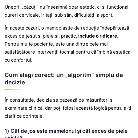
Uneori, „căzuți” nu înseamnă doar estetic, ci și funcțional:
dureri cervicale, iritații sub sân, dificultăți la sport.
În aceste cazuri, o
mamoplastie de reducție
îndepărtează
exces de țesut și piele și, practic,
include o ridicare
.
Pentru multe paciente, este una dintre cele mai
satisfăcătoare intervenții tocmai pentru că îmbină estetica
cu confortul.
Cum alegi corect: un „algoritm” simplu de
decizie
În consultație, decizia se bazează pe măsurători și
examinare clinică, dar poți folosi această logică pentru a-ți
clarifica dorințele.
1) Cât de jos este mamelonul și cât exces de piele
există?