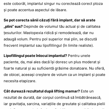
este coborât, implantul singur nu corectează corect ptoza
și poate accentua aspectul de lăsare.
Se pot corecta sânii căzuți fără implant, dar să arate
„plini” sus?
Depinde de volumul tău actual și de calitatea
țesuturilor. Mastopexia ridică și remodelează, dar nu
adaugă volum. Pentru pol superior mai plin, se discută
frecvent implantul sau lipofillingul (în limite realiste).
Lipofillingul poate înlocui implantul?
Pentru unele
paciente, da, mai ales dacă își doresc un plus moderat și
foarte natural și au suficientă grăsime donatoare. Nu oferă,
de obicei, aceeași creștere de volum ca un implant și poate
necesita etapizare.
Cât durează rezultatul după lifting mamar?
Este un
rezultat de durată, dar corpul continuă să îmbătrânească,
iar gravitația, sarcina, variațiile de greutate și calitatea pielii