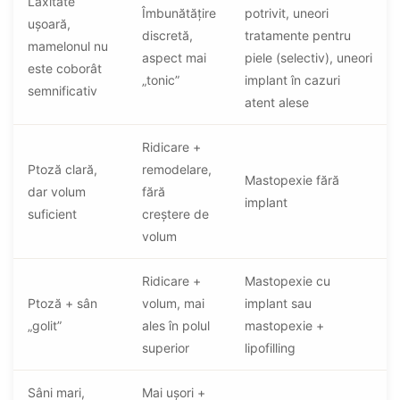
Laxitate
Îmbunătățire
potrivit, uneori
ușoară,
discretă,
tratamente pentru
mamelonul nu
aspect mai
piele (selectiv), uneori
este coborât
„tonic”
implant în cazuri
semnificativ
atent alese
Ridicare +
Ptoză clară,
remodelare,
Mastopexie fără
dar volum
fără
implant
suficient
creștere de
volum
Ridicare +
Mastopexie cu
Ptoză + sân
volum, mai
implant sau
„golit”
ales în polul
mastopexie +
superior
lipofilling
Sâni mari,
Mai ușori +