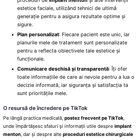
proceduri de
implant menton
și alte intervenții
estetice faciale, utilizând tehnici de ultimă
generație pentru a asigura rezultate optime și
sigure.
Plan personalizat
: Fiecare pacient este unic, iar
planurile mele de
tratament sunt personalizate
pentru a reflecta obiectivele tale estetice
și
funcționale.
Comunicare deschisă și transparentă
: Îți ofer
toate informațiile de care ai nevoie pentru a lua o
decizie informată, iar siguranța și satisfacția ta
sunt prioritățile mele.
O resursă de încredere pe TikTok
Pe lângă practica medicală,
postez frecvent pe TikTok
,
unde împărtășesc sfaturi și informații utile despre
implant
menton
, dar și despre alte
proceduri estetice chirurgicale