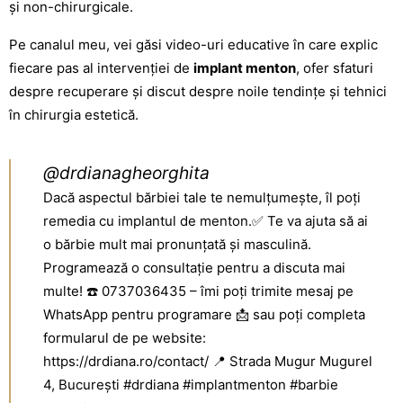
și non-chirurgicale.
Pe canalul meu, vei găsi video-uri educative în care explic
fiecare pas al intervenției de
implant menton
, ofer sfaturi
despre recuperare și discut despre noile tendințe și tehnici
în chirurgia estetică.
@drdianagheorghita
Dacă aspectul bărbiei tale te nemulțumește, îl poți
remedia cu implantul de menton.✅ Te va ajuta să ai
o bărbie mult mai pronunțată și masculină.
Programează o consultație pentru a discuta mai
multe! ☎️ 0737036435 – îmi poți trimite mesaj pe
WhatsApp pentru programare 📩 sau poți completa
formularul de pe website:
https://drdiana.ro/contact/ 📍 Strada Mugur Mugurel
4, București
#drdiana
#implantmenton
#barbie