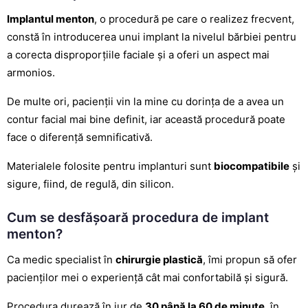
Implantul menton
, o procedură pe care o realizez frecvent,
constă în introducerea unui implant la nivelul bărbiei pentru
a corecta disproporțiile faciale și a oferi un aspect mai
armonios.
De multe ori, pacienții vin la mine cu dorința de a avea un
contur facial mai bine definit, iar această procedură poate
face o diferență semnificativă.
Materialele folosite pentru implanturi sunt
biocompatibile
și
sigure, fiind, de regulă, din silicon.
Cum se desfășoară procedura de implant
menton?
Ca medic specialist în
chirurgie plastică
, îmi propun să ofer
pacienților mei o experiență cât mai confortabilă și sigură.
Procedura durează în jur de
30 până la 60 de minute
, în