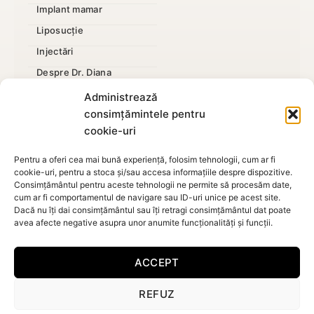
Implant mamar
Liposucție
Injectări
Despre Dr. Diana
Mărire penis
Administrează
consimțămintele pentru
cookie-uri
Pentru a oferi cea mai bună experiență, folosim tehnologii, cum ar fi
cookie-uri, pentru a stoca și/sau accesa informațiile despre dispozitive.
Politica de
Consimțământul pentru aceste tehnologii ne permite să procesăm date,
confidențialitate
,
Termeni si condiții
,
Contact
-
Dr. Diana
cum ar fi comportamentul de navigare sau ID-uri unice pe acest site.
Dacă nu îți dai consimțământul sau îți retragi consimțământul dat poate
Gheorghiță, Medic Chirurgie Plastica, Estetica si Microchirurgie
avea afecte negative asupra unor anumite funcționalități și funcții.
- Sitemap
Reconstructiva Bucuresti
ACCEPT
REFUZ