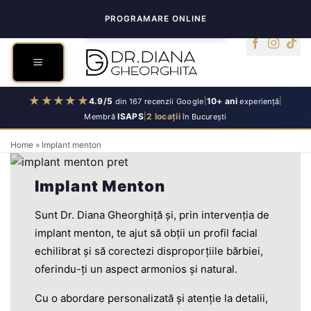
Skip
PROGRAMARE ONLINE
to
content
★★★★★
4.9/5
|
10+ ani
|
din 167 recenzii Google
experiență
ISAPS
|
2 locații
Membră
în București
Home
»
Implant menton
Implant Menton
Sunt Dr. Diana Gheorghiță și, prin intervenția de
implant menton, te ajut să obții un profil facial
echilibrat și să corectezi disproporțiile bărbiei,
oferindu-ți un aspect armonios și natural.
Cu o abordare personalizată și atenție la detalii,