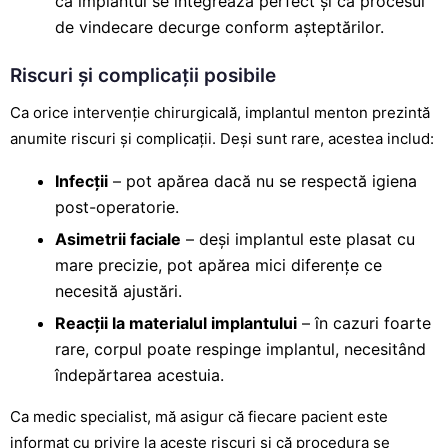
că implantul se integrează perfect și că procesul
de vindecare decurge conform așteptărilor.
Riscuri și complicații posibile
Ca orice intervenție chirurgicală, implantul menton prezintă
anumite riscuri și complicații. Deși sunt rare, acestea includ:
Infecții
– pot apărea dacă nu se respectă igiena
post-operatorie.
Asimetrii faciale
– deși implantul este plasat cu
mare precizie, pot apărea mici diferențe ce
necesită ajustări.
Reacții la materialul implantului
– în cazuri foarte
rare, corpul poate respinge implantul, necesitând
îndepărtarea acestuia.
Ca medic specialist, mă asigur că fiecare pacient este
informat cu privire la aceste riscuri și că procedura se