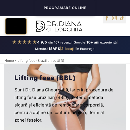
Skip
PROGRAMARE ONLINE
to
content
★★★★★
4.9/5
|
10+ ani
|
din 167 recenzii Google
experiență
ISAPS
|
2 locații
Membră
în București
Home
»
Lifting fese (Brazilian buttlift)
Lifting fese (BBL)
Sunt Dr. Diana Gheorghiță, iar prin procedura de
lifting fese brazilian (BBL), îți ofer o metodă
sigură și eficientă de remodelare corporală,
pentru a obține un contur mai plin și ferm al
zonei feselor.