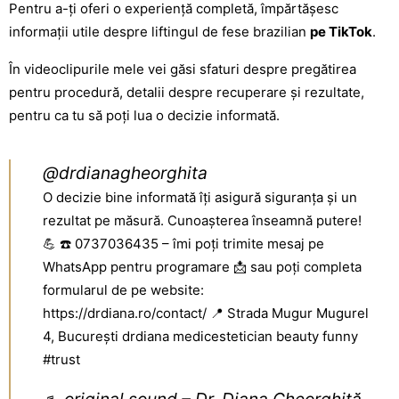
Pentru a-ți oferi o experiență completă, împărtășesc
informații utile despre liftingul de fese brazilian
pe TikTok
.
În videoclipurile mele vei găsi sfaturi despre pregătirea
pentru procedură, detalii despre recuperare și rezultate,
pentru ca tu să poți lua o decizie informată.
@drdianagheorghita
O decizie bine informată îți asigură siguranța și un
rezultat pe măsură. Cunoașterea înseamnă putere!
💪 ☎️ 0737036435 – îmi poți trimite mesaj pe
WhatsApp pentru programare 📩 sau poți completa
formularul de pe website:
https://drdiana.ro/contact/ 📍 Strada Mugur Mugurel
4, București drdiana medicestetician beauty funny
#trust
♬ original sound – Dr. Diana Gheorghiță