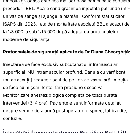
Embolia grăsoasă este cea mai serioasă complicație asociată
procedurii BBL. Apare când grăsimea injectată pătrunde într-
un vas de sânge și ajunge la plămâni. Conform statisticilor
ISAPS din 2023, rata de mortalitate asociată BBL a scăzut de
la 1:3.000 la sub 1:15.000 după adoptarea protocoalelor
moderne de siguranță.
Protocoalele de siguranță aplicate de Dr. Diana Gheorghiță:
Injectarea se face exclusiv subcutanat și intramuscular
superficial, NU intramuscular profund. Canula cu vârf bont
(nu ac ascuțit) reduce riscul de perforare vasculară. Injecția
se face cu mișcări lente, fără presiune excesivă.
Monitorizare anesteziologică completă pe toată durata
intervenției (3-4 ore). Pacientele sunt informate detaliat
despre semne de alarmă postoperator: dispnee, tahicardie,
confuzie.
Întreăbări frecvente despre Brazilian Butt Lift