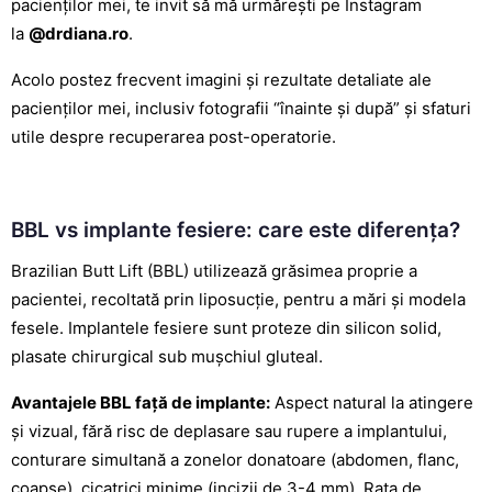
pacienților mei, te invit să mă urmărești pe Instagram
la
@drdiana.ro
.
Acolo postez frecvent imagini și rezultate detaliate ale
pacienților mei, inclusiv fotografii “înainte și după” și sfaturi
utile despre recuperarea post-operatorie.
BBL vs implante fesiere: care este diferența?
Brazilian Butt Lift (BBL) utilizează grăsimea proprie a
pacientei, recoltată prin
liposucție
, pentru a mări și modela
fesele. Implantele fesiere sunt proteze din silicon solid,
plasate chirurgical sub mușchiul gluteal.
Avantajele BBL față de implante:
Aspect natural la atingere
și vizual, fără risc de deplasare sau rupere a implantului,
conturare simultană a zonelor donatoare (abdomen, flanc,
coapse), cicatrici minime (incizii de 3-4 mm). Rata de