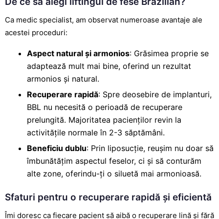
De ce să alegi liftingul de fese Brazilian?
Ca medic specialist, am observat numeroase avantaje ale
acestei proceduri:
Aspect natural și armonios
: Grăsimea proprie se
adaptează mult mai bine, oferind un rezultat
armonios și natural.
Recuperare rapidă
: Spre deosebire de implanturi,
BBL nu necesită o perioadă de recuperare
prelungită. Majoritatea pacienților revin la
activitățile normale în 2-3 săptămâni.
Beneficiu dublu
: Prin liposucție, reușim nu doar să
îmbunătățim aspectul feselor, ci și să conturăm
alte zone, oferindu-ți o siluetă mai armonioasă.
Sfaturi pentru o recuperare rapidă și eficientă
Îmi doresc ca fiecare pacient să aibă o recuperare lină și fără