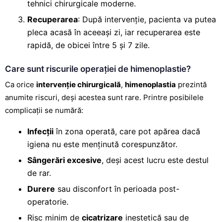
tehnici chirurgicale moderne.
Recuperarea
: După intervenție, pacienta va putea
pleca acasă în aceeași zi, iar recuperarea este
rapidă, de obicei între 5 și 7 zile.
Care sunt riscurile operației de himenoplastie?
Ca orice
intervenție chirurgicală
,
himenoplastia
prezintă
anumite riscuri, deși acestea sunt rare. Printre posibilele
complicații se numără:
Infecții
în zona operată, care pot apărea dacă
igiena nu este menținută corespunzător.
Sângerări excesive
, deși acest lucru este destul
de rar.
Durere
sau disconfort în perioada post-
operatorie.
Risc minim de
cicatrizare
inestetică sau de