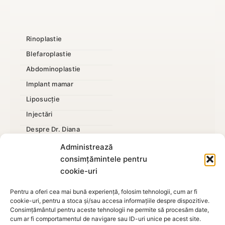
Rinoplastie
Blefaroplastie
Abdominoplastie
Implant mamar
Liposucție
Injectări
Despre Dr. Diana
Mărire penis
Administrează
consimțămintele pentru
cookie-uri
Pentru a oferi cea mai bună experiență, folosim tehnologii, cum ar fi
cookie-uri, pentru a stoca și/sau accesa informațiile despre dispozitive.
Politica de
Consimțământul pentru aceste tehnologii ne permite să procesăm date,
confidențialitate
,
Termeni si condiții
,
Contact
-
Dr. Diana
cum ar fi comportamentul de navigare sau ID-uri unice pe acest site.