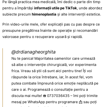
Pe lângă practica mea medicală, îmi dedic o parte din timp
pentru a împărtăși
informații utile pe TikTok
, unde abordez
subiecte precum
himenoplastia
și alte intervenții estetice.
Prin video-urile mele, ofer explicații pas cu pas despre ce
presupune pregătirea înainte de
operație și recomandări
valoroase pentru o recuperare
ușoară și rapidă.
@drdianagheorghita
Nu te panica! Majoritatea oamenilor care urmează
să aibe o intervenție chirurgicală, vor experimenta
frica. Vreau să știi că sunt aici pentru tine! Îți voi
răspunde la orice întrebare, iar, în acest fel, vom
putea combate împreună orice emoție neplăcută pe
care o ai. Programează o consultație pentru a
discuta mai multe! ☎️ 0737036435 – îmi poți trimite
mesaj pe WhatsApp pentru programare 📩 sau poți