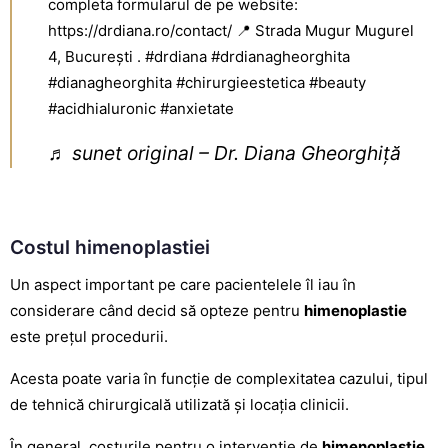
completa formularul de pe website:
https://drdiana.ro/contact/ 📍 Strada Mugur Mugurel
4, București .
#drdiana
#drdianagheorghita
#dianagheorghita
#chirurgieestetica
#beauty
#acidhialuronic
#anxietate
♬ sunet original – Dr. Diana Gheorghiță
Costul himenoplastiei
Un aspect important pe care pacientelele îl iau în
considerare când decid să opteze pentru
himenoplastie
este prețul procedurii.
Acesta poate varia în funcție de complexitatea cazului, tipul
de tehnică
chirurgicală utilizată și locația clinicii
.
În general, costurile pentru o intervenție de
himenoplastie