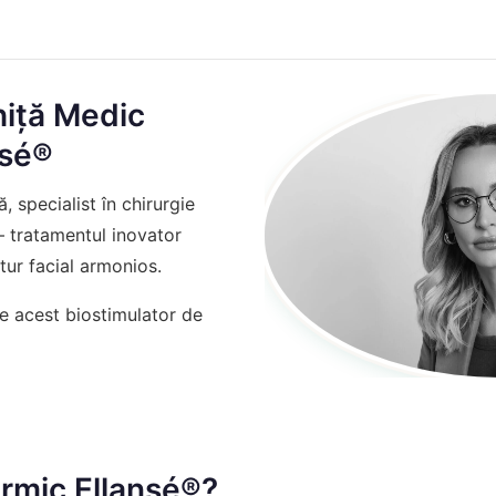
hiță Medic
nsé®
 specialist în chirurgie
 – tratamentul inovator
ntur facial armonios.
re acest biostimulator de
ermic Ellansé®?