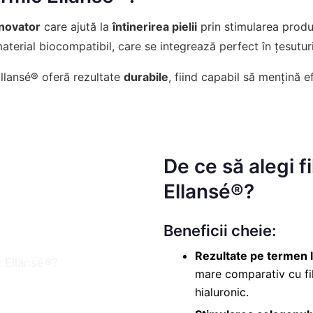
inovator
care ajută la
întinerirea pielii
prin stimularea produ
aterial biocompatibil, care se integrează perfect în țesutur
Ellansé® oferă rezultate
durabile
, fiind capabil să mențină 
De ce să alegi f
Ellansé®?
Beneficii cheie:
Rezultate pe termen 
mare comparativ cu fi
hialuronic
.