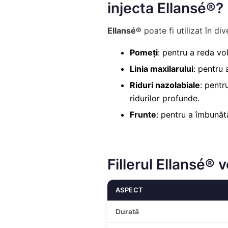
injecta Ellansé®?
Ellansé®
poate fi utilizat în div
Pomeți
: pentru a reda vo
Linia maxilarului
: pentru 
Riduri nazolabiale
: pentr
ridurilor profunde.
Frunte
: pentru a îmbunăt
Fillerul Ellansé® 
ASPECT
Durată