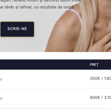
agen, redând volum și definind subtil liniile
i tânăr și rafinat, cu rezultate de lungă
SCRIE-NE
PREȚ
350€ / 1.80
e)
600€ / 3.10
e)