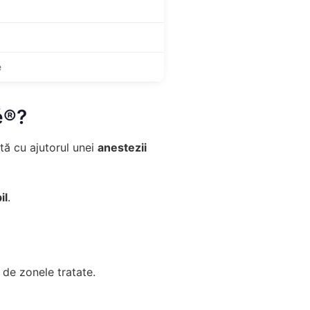
e
sé®?
ată cu ajutorul unei
anestezii
il
.
e de zonele tratate.