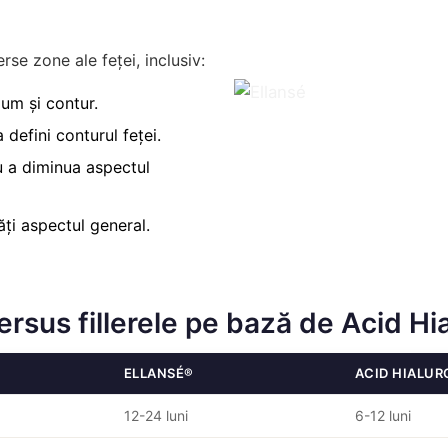
erse zone ale feței, inclusiv:
lum și contur.
a defini conturul feței.
u a diminua aspectul
ăți aspectul general.
versus fillerele pe bază de Acid Hi
ELLANSÉ®
ACID HIALUR
12-24 luni
6-12 luni