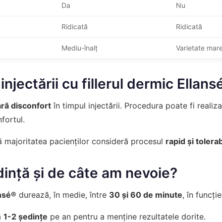
Da
Nu
Ridicată
Ridicată
Mediu-înalț
Varietate mar
injectării cu fillerul dermic Ellan
ră disconfort
în timpul injectării. Procedura poate fi realiz
fortul.
 majoritatea pacienților consideră procesul
rapid și tolerab
ință și de câte am nevoie?
nsé®
durează, în medie, între
30 și 60 de minute
, în funcți
ă
1-2 ședințe
pe an pentru a menține rezultatele dorite.