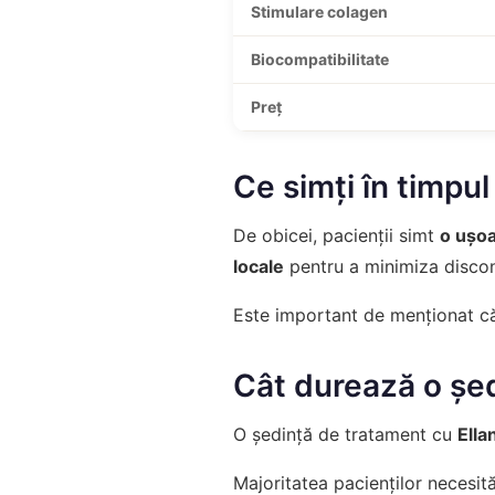
Stimulare colagen
Biocompatibilitate
Preț
Ce simți în timpul 
De obicei, pacienții simt
o ușoa
locale
pentru a minimiza discon
Este important de menționat că
Cât durează o șed
O ședință de tratament cu
Ella
Majoritatea pacienților necesit