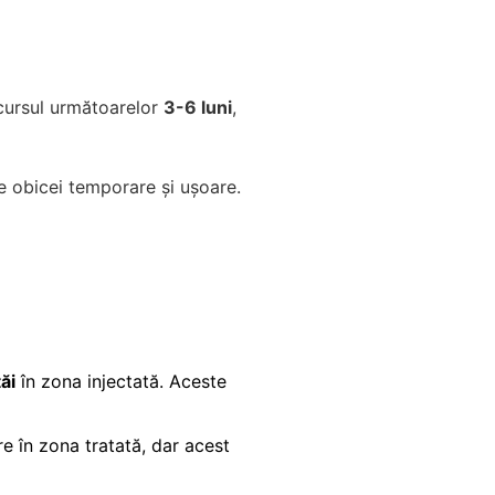
rcursul următoarelor
3-6 luni
,
e obicei temporare și ușoare.
ăi
în zona injectată. Aceste
re în zona tratată, dar acest