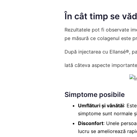
În cât timp se vă
Rezultatele pot fi observate im
pe măsură ce colagenul este pr
După injectarea cu Ellansé®, pa
Iată câteva aspecte importante
Simptome posibile
Umflături și vânătăi
: Est
simptome sunt normale și 
Disconfort
: Unele persoa
lucru se ameliorează rapi