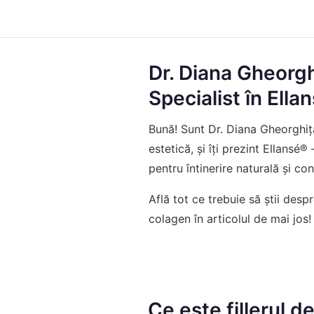
Dr. Diana Gheorg
Specialist în Ella
Bună! Sunt Dr. Diana Gheorghiță,
estetică, și îți prezint Ellansé®
pentru întinerire naturală și co
Află tot ce trebuie să știi desp
colagen în articolul de mai jos!
Ce este fillerul d