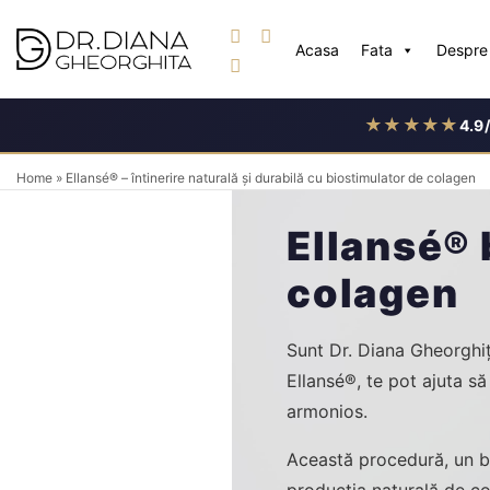
Skip
to
Acasa
Fata
Despre 
content
★★★★★
4.9
Home
»
Ellansé® – întinerire naturală și durabilă cu biostimulator de colagen
Ellansé® 
colagen
Sunt Dr. Diana Gheorghiță
Ellansé®, te pot ajuta să 
armonios.
Această procedură, un b