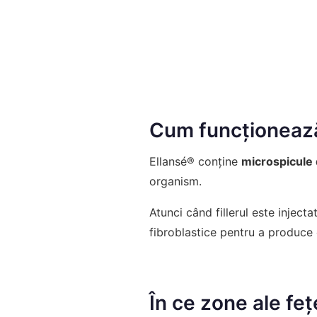
Cum funcționează
Ellansé® conține
microspicule 
organism.
Atunci când fillerul este inject
fibroblastice pentru a produce
În ce zone ale feț