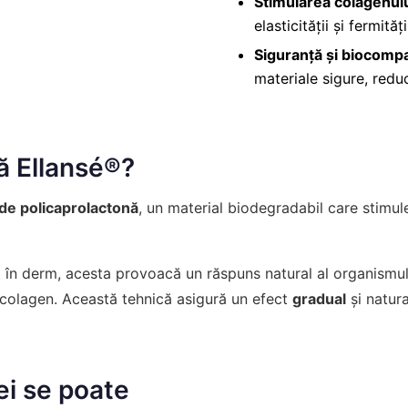
Stimularea colagenul
elasticității și fermităț
Siguranță și biocompat
materiale sigure, reduc
 Ellansé®?
de policaprolactonă
, un material biodegradabil care stimu
at în derm, acesta provoacă un răspuns natural al organismul
 colagen. Această tehnică asigură un efect
gradual
și natura
ei se poate