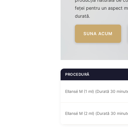
producția naturală de col
feței pentru un aspect ma
durată.
SUNA ACUM
PROCEDURĂ
Ellansé M (1 ml) (Durată 30 minut
Ellansé M (2 ml) (Durată 30 minut