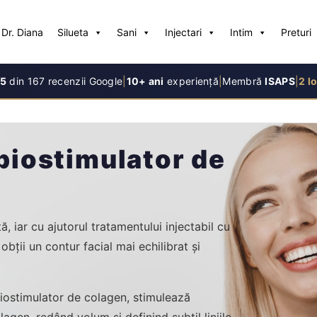
Dr. Diana
Silueta
Sani
Injectari
Intim
Preturi
/5
din 167 recenzii Google
|
10+ ani
experiență
|
Membră
ISAPS
|
2 lo
biostimulator de
, iar cu ajutorul tratamentului injectabil cu
obții un contur facial mai echilibrat și
iostimulator de colagen, stimulează