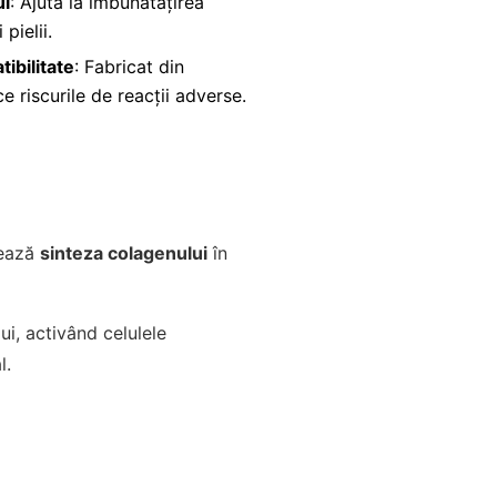
ui
: Ajută la îmbunătățirea
ii
pielii
.
ibilitate
: Fabricat din
e riscurile de reacții adverse.
lează
sinteza colagenului
în
ui, activând celulele
l.