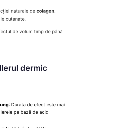
cției naturale de
colagen
.
ile cutanate.
efectul de volum timp de până
illerul dermic
lung
: Durata de efect este mai
llerele pe bază de
acid