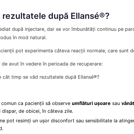
d rezultatele după Ellansé®?
ediat după injectare, dar se vor îmbunătăți continuu pe pa
odus în mod natural.
cienții pot experimenta câteva reacții normale, care sunt d
 de avut în vedere în perioada de recuperare:
e comun ca pacienții să observe
umflături ușoare
sau
vânăt
dispar, de obicei, în câteva zile.
ne pot resimți un ușor disconfort sau sensibilitate la atinge
d.