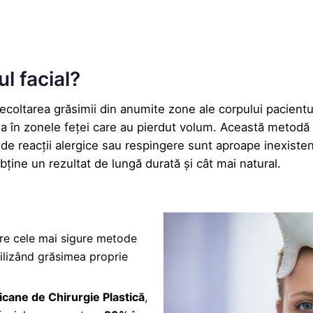
ul facial?
ecoltarea grăsimii din anumite zone ale corpului pacient
eia în zonele feței care au pierdut volum. Această metodă 
de reacții alergice sau respingere sunt aproape inexisten
bține un rezultat de lungă durată și cât mai natural.
re cele mai sigure metode
ilizând grăsimea proprie
icane de Chirurgie Plastică
,