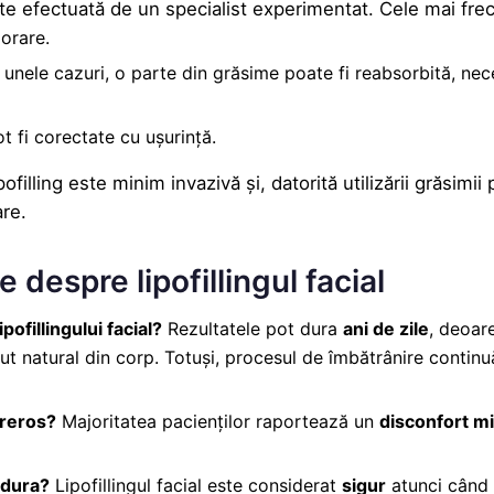
e efectuată de un specialist experimentat. Cele mai frec
orare.
 unele cazuri, o parte din grăsime poate fi reabsorbită, ne
ot fi corectate cu ușurință.
ofilling este minim invazivă și, datorită utilizării grăsimii p
re.
 despre lipofillingul facial
pofillingului facial?
Rezultatele pot dura
ani de zile
, deoar
t natural din corp. Totuși, procesul de îmbătrânire continuă
dureros?
Majoritatea pacienților raportează un
disconfort m
edura?
Lipofillingul facial este considerat
sigur
atunci când 