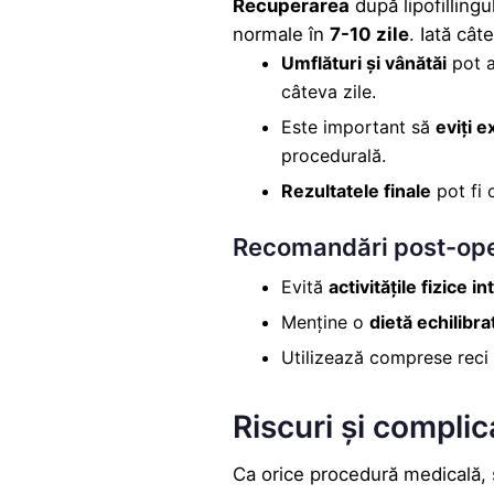
Recuperarea
după lipofillingul
normale în
7-10 zile
. Iată cât
Umflături și vânătăi
pot a
câteva zile.
Este important să
eviți 
procedurală.
Rezultatele finale
pot fi 
Recomandări post-oper
Evită
activitățile fizice i
Menține o
dietă echilibra
Utilizează comprese reci 
Riscuri și complica
Ca orice procedură medicală, și