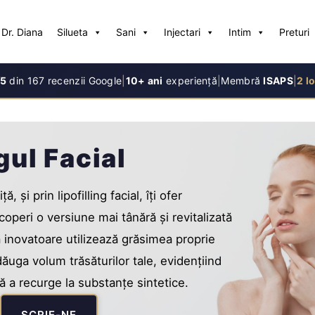
Dr. Diana
Silueta
Sani
Injectari
Intim
Preturi
/5
din 167 recenzii Google
|
10+ ani
experiență
|
Membră
ISAPS
|
2 lo
gul Facial
 și prin lipofilling facial, îți ofer
coperi o versiune mai tânără și revitalizată
 inovatoare utilizează grăsimea proprie
ăuga volum trăsăturilor tale, evidențiind
ă a recurge la substanțe sintetice.
SCRIE-NE