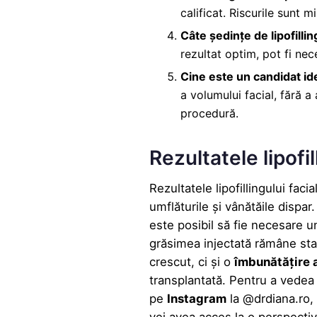
calificat. Riscurile sunt 
Câte ședințe de lipofill
rezultat optim, pot fi ne
Cine este un candidat idea
a volumului facial, fără a
procedură.
Rezultatele lipofil
Rezultatele lipofillingului faci
umflăturile și vânătăile dispa
este posibil să fie necesare un
grăsimea injectată rămâne stab
crescut, ci și o
îmbunătățire a
transplantată. Pentru a vedea 
pe
Instagram
la @drdiana.ro, 