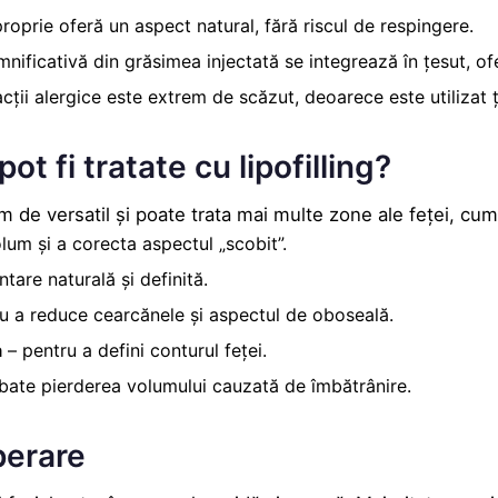
oprie oferă un aspect natural, fără riscul de respingere.
nificativă din grăsimea injectată se integrează în țesut, of
cții alergice este extrem de scăzut, deoarece este utilizat 
ot fi tratate cu lipofilling?
 de versatil și poate trata mai multe zone ale feței, cum 
lum și a corecta aspectul „scobit”.
are naturală și definită.
u a reduce cearcănele și aspectul de oboseală.
a
– pentru a defini conturul feței.
ate pierderea volumului cauzată de îmbătrânire.
perare