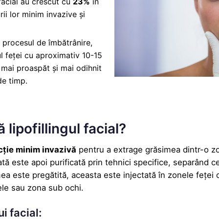
 facial au crescut cu
23%
în
urii lor minim invazive și
e procesul de îmbătrânire,
ul feței cu aproximativ 10-15
t mai proaspăt și mai odihnit
de timp.
ipofillingul facial?
cție minim invazivă
pentru a extrage grăsimea dintr-o z
tă este apoi purificată prin tehnici specifice, separând ce
 este pregătită, aceasta este injectată în zonele feței 
lele sau zona sub ochi.
ui facial: