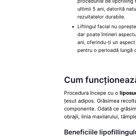
procedurile de lipofilling
ultimii 5 ani, datorită nat
rezultatelor durabile.
Liftingul facial nu opreșt
dar poate întineri aspect
ani, oferindu-ți un aspec
pentru o perioadă lungă 
Cum funcționează l
Procedura începe cu o
liposu
țesut adipos. Grăsimea recolta
componente. Odată ce grăsimea
obrajii, linia maxilarului, tâmp
Beneficiile lipofillingul