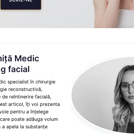
hiță Medic
ng facial
dic specialist în chirurgie
rgie reconstructivă,
de reîntinerire facială,
cest articol, îți voi prezenta
voie pentru a înțelege
 care poate adăuga volum
ră a apela la substanțe