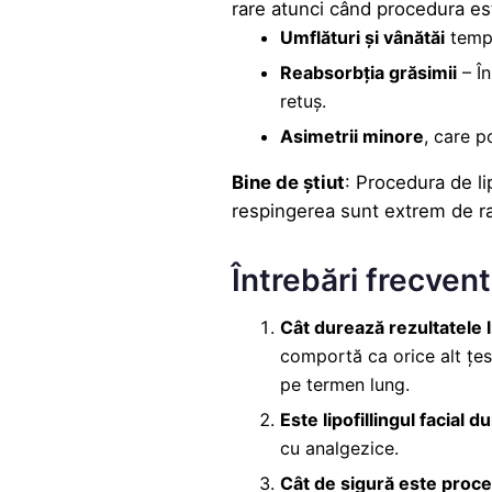
rare atunci când procedura est
Umflături și vânătăi
temp
Reabsorbția grăsimii
– În
retuș.
Asimetrii minore
, care p
Bine de știut
: Procedura de lip
respingerea sunt extrem de ra
Întrebări frecvente
Cât durează rezultatele li
comportă ca orice alt țesu
pe termen lung.
Este lipofillingul facial 
cu analgezice.
Cât de sigură este proc