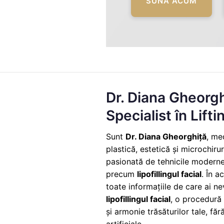
SUNA ACUM
Dr. Diana Gheorg
Specialist în Lifti
Sunt
Dr. Diana Gheorghiță
, me
plastică, estetică și microchiru
pasionată de tehnicile moderne 
precum
lipofillingul facial
. În a
toate informațiile de care ai ne
lipofillingul facial
, o procedură
și armonie trăsăturilor tale, fă