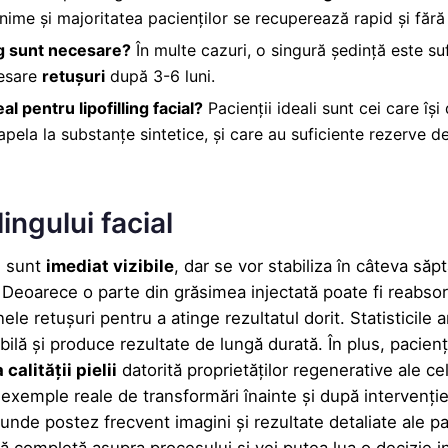
minime și majoritatea pacienților se recuperează rapid și fără
ing sunt necesare?
În multe cazuri, o singură ședință este su
cesare
retușuri
după 3-6 luni.
l pentru lipofilling facial?
Pacienții ideali sunt cei care îș
 apela la substanțe sintetice, și care au suficiente rezerve de
lingului facial
al sunt
imediat vizibile
, dar se vor stabiliza în câteva să
r. Deoarece o parte din grăsimea
injectată poate fi reabso
ele retușuri pentru a atinge rezultatul dorit. Statisticile 
ilă și produce rezultate de lungă durată. În plus, pacien
 calității
pielii
datorită proprietăților regenerative ale c
exemple reale de transformări înainte și după intervenție
unde postez frecvent imagini și rezultate detaliate ale p