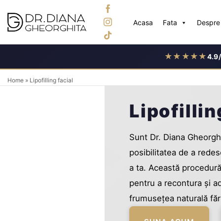
Skip
to
Acasa
Fata
Despre 
content
★★★★★
4.9
Home
»
Lipofilling facial
Lipofillin
Sunt Dr. Diana Gheorghiță,
posibilitatea de a redes
a ta. Această procedură
pentru a recontura și ad
frumusețea naturală făr