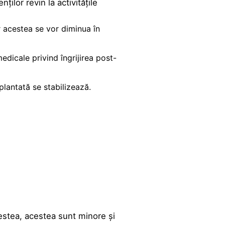
ților revin la activitățile
r acestea se vor diminua în
edicale privind îngrijirea post-
lantată se stabilizează.
estea, acestea sunt minore și