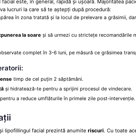
 facial este, în general, rapidă și ușoară. Majoritatea pacien
eva lucruri la care să te aștepți după procedură:
părea în zona tratată și la locul de prelevare a grăsimii, da
expunerea la soare
și să urmezi cu strictețe recomandările m
observate complet în 3-6 luni, pe măsură ce grăsimea transp
atorii:
ntense
timp de cel puțin 2 săptămâni.
tă
și hidratează-te pentru a sprijini procesul de vindecare.
pentru a reduce umflăturile în primele zile post-intervenție.
ții
 lipofillingul facial prezintă anumite
riscuri
. Cu toate ac