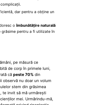
 complicații.
ficientă, dar pentru a obține un
i doresc o
îmbunătățire naturală
 grăsime pentru a fi utilizate în
ptămâni, pe măsură ce
rbită de corp în primele
luni,
arată că
peste 70%
din
ții observă nu doar un volum
elulelor stem din grăsimea
, te invit să mă urmărești
acienților mei. Urmărindu-mă,