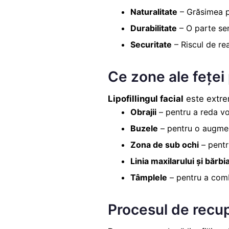
Naturalitate
– Grăsimea pr
Durabilitate
– O parte sem
Securitate
– Riscul de rea
Ce zone ale feței p
Lipofillingul facial
este extrem
Obrajii
– pentru a reda vo
Buzele
– pentru o augment
Zona de sub ochi
– pentr
Linia maxilarului și
bărbi
Tâmplele
– pentru a comb
Procesul de recu