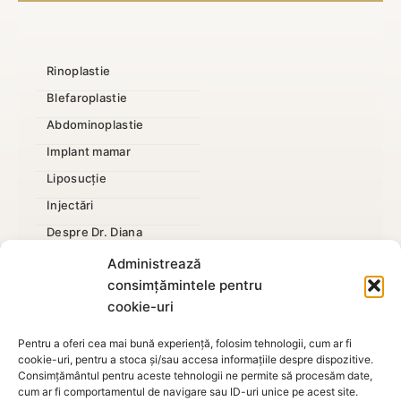
Rinoplastie
Blefaroplastie
Abdominoplastie
Implant mamar
Liposucție
Injectări
Despre Dr. Diana
Mărire penis
Administrează
consimțămintele pentru
cookie-uri
Pentru a oferi cea mai bună experiență, folosim tehnologii, cum ar fi
cookie-uri, pentru a stoca și/sau accesa informațiile despre dispozitive.
Politica de
Consimțământul pentru aceste tehnologii ne permite să procesăm date,
confidențialitate
,
Termeni si condiții
,
Contact
-
Dr. Diana
cum ar fi comportamentul de navigare sau ID-uri unice pe acest site.