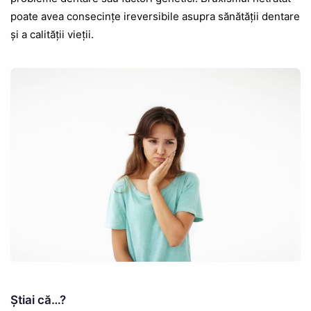
poate avea consecințe ireversibile asupra sănătății dentare
și a calității vieții.
Știai că…?