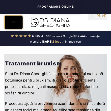
Skip
PROGRAMARE ONLINE
to
content
★★★★★
4.9/5
|
10+ ani
|
din 167 recenzii Google
experiență
ISAPS
|
2 locații
Membră
în București
Tratament bruxism
Sunt Dr. Diana Gheorghiță, iar prin tratamentul cu toxină
botulinică pentru bruxism, îți ofer o soluție eficientă
pentru a relaxa mușchii maseteri și a reduce efectele
scrâșnirii dinților.
Procedura ajută la prevenirea uzurii dentare și îți conferă
un aspect facial mai armonios, eliberând tensiunea din