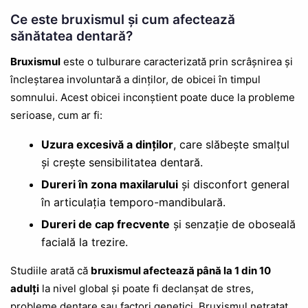
Ce este bruxismul și cum afectează
sănătatea dentară?
Bruxismul
este o tulburare caracterizată prin scrâșnirea și
încleștarea involuntară a dinților, de obicei în timpul
somnului. Acest obicei inconștient poate duce la probleme
serioase, cum ar fi:
Uzura excesivă a dinților
, care slăbește smalțul
și crește sensibilitatea dentară.
Dureri în zona maxilarului
și disconfort general
în articulația temporo-mandibulară.
Dureri de cap frecvente
și senzație de oboseală
facială la trezire.
Studiile arată că
bruxismul afectează până la 1 din 10
adulți
la nivel global și poate fi declanșat de stres,
probleme dentare sau factori genetici. Bruxismul netratat