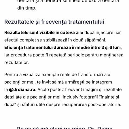
dentară și a detecta semnele de uzură dentară
din timp.
Rezultatele și frecvența tratamentului
Rezultatele sunt vizibile în câteva zile
după injectare, iar
efectul complet se stabilizează în două săptămâni.
Eficiența tratamentului durează în medie între 3 și 6 luni
,
iar procedura poate fi repetată periodic pentru menținerea
rezultatelor.
Pentru a vizualiza exemple reale de transformări ale
pacienților mei, te invit să mă urmărești pe Instagram
la
@drdiana.ro
. Acolo postez frecvent imagini și rezultate
detaliate ale pacienților mei, inclusiv fotografii “înainte și
după” și sfaturi utile despre recuperarea post-operatorie.
De ce să mă alegi pe mine, Dr. Diana