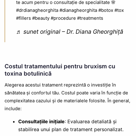
te acum pentru o consultație de specialitate 🌸
#drdianagheorghita
#dianagheorghita
#botox
#tox
#fillers
#beauty
#procedure
#treatments
♬ sunet original – Dr. Diana Gheorghiță
Costul tratamentului pentru bruxism cu
toxina botulinică
Alegerea acestui tratament reprezintă o investiție în
sănătatea și confortul tău. Costul poate varia în funcție de
complexitatea cazului și de materialele folosite. În general,
include:
Consultațiile inițiale
: Evaluarea detaliată și
stabilirea unui plan de tratament personalizat.