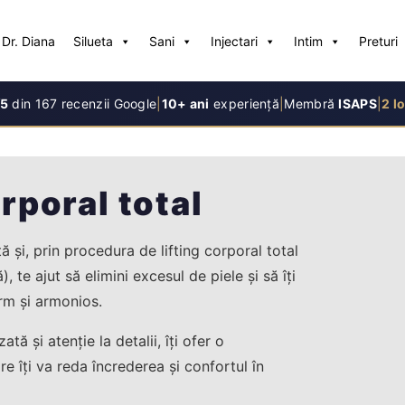
Dr. Diana
Silueta
Sani
Injectari
Intim
Preturi
/5
din 167 recenzii Google
|
10+ ani
experiență
|
Membră
ISAPS
|
2 lo
orporal total
 și, prin procedura de lifting corporal total
), te ajut să elimini excesul de piele și să îți
rm și armonios.
ă și atenție la detalii, îți ofer o
e îți va reda încrederea și confortul în