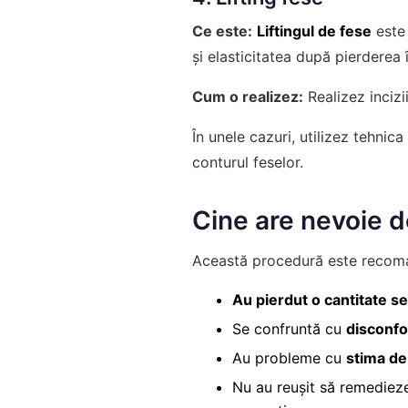
Ce este:
Liftingul de fese
este 
și elasticitatea după pierderea 
Cum o realizez:
Realizez incizii
În unele cazuri, utilizez tehnic
conturul feselor.
Cine are nevoie de
Această procedură este recoma
Au pierdut o cantitate s
Se confruntă cu
disconfor
Au probleme cu
stima de
Nu au reușit să remediez