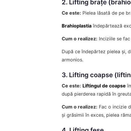
2. Lifting brațe (brahi
Ce este:
Pielea lăsată de pe br
Brahioplastia
îndepărtează exce
Cum o realizez:
Inciziile se fa
După ce îndepărtez pielea și, d
armonios.
3. Lifting coapse (lifti
Ce este:
Liftingul de coapse
îm
după pierderea rapidă în greuta
Cum o realizez:
Fac o incizie d
și grăsimii în exces, pielea răm
4. Lifting fese