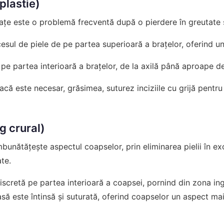
oplastie)
ațe este o problemă frecventă după o pierdere în greutate 
sul de piele de pe partea superioară a brațelor, oferind un
c pe partea interioară a brațelor, de la axilă până aproape de
acă este necesar, grăsimea, suturez inciziile cu grijă pentr
ng crural)
bunătățește aspectul coapselor, prin eliminarea pielii în ex
te.
iscretă pe partea interioară a coapsei, pornind din zona ing
asă este întinsă și suturată, oferind coapselor un aspect ma