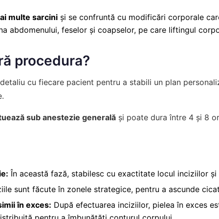
ai multe sarcini
și se confruntă cu modificări corporale care
zona abdomenului, feselor și coapselor, pe care liftingul corp
ră procedura?
n detaliu cu fiecare pacient pentru a stabili un plan personal
e.
ectuează sub anestezie generală
și poate dura între 4 și 8 o
ie:
În această fază, stabilesc cu exactitate locul inciziilor și
iile sunt făcute în zonele strategice, pentru a ascunde cicat
simii în exces:
După efectuarea inciziilor, pielea în exces es
istribuită pentru a îmbunătăți conturul corpului.