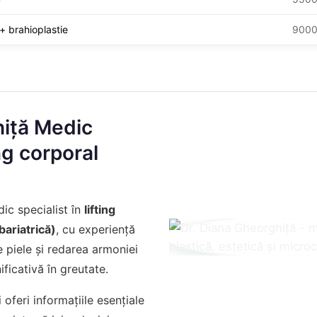
 + brahioplastie
9000€
hiță Medic
ing corporal
dic specialist în
lifting
bariatrică)
, cu experiență
e piele și redarea armoniei
ficativă în greutate.
oferi informațiile esențiale