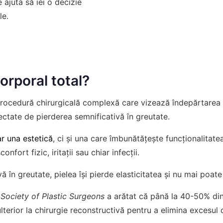
 ajuta să iei o decizie
le.
corporal total?
 procedură chirurgicală complexă care vizează îndepărtarea pi
ectate de pierderea semnificativă în greutate.
ar una estetică
, ci și una care îmbunătățește funcționalitatea
nfort fizic, iritații sau chiar infecții.
în greutate, pielea își pierde elasticitatea și nu mai poate r
Society of Plastic Surgeons
a arătat că până la 40-50% dint
ulterior la chirurgie reconstructivă pentru a elimina excesul 