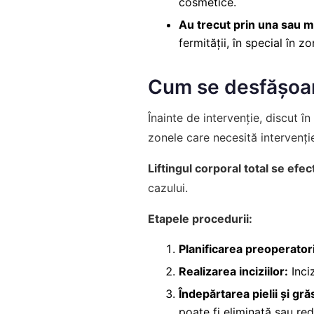
cosmetice.
Au trecut prin una sau m
fermității, în special în 
Cum se desfășoa
Înainte de intervenție, discut î
zonele care necesită intervenți
Liftingul corporal total se ef
cazului.
Etapele procedurii:
Planificarea preoperator
Realizarea inciziilor:
Inciz
Îndepărtarea pielii și gră
poate fi eliminată sau red