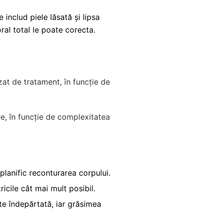
 includ piele lăsată și lipsa
oral total le poate corecta.
izat de tratament, în funcție de
re, în funcție de complexitatea
 planific reconturarea corpului.
ricile cât mai mult posibil.
te îndepărtată, iar grăsimea