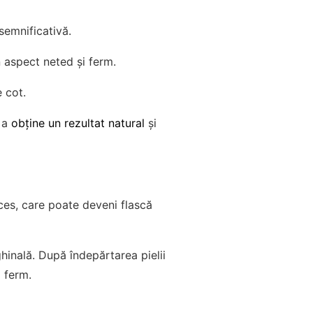
semnificativă.
 aspect neted și ferm.
 cot.
u a
obține un rezultat natural
și
ces, care poate deveni flască
hinală. După îndepărtarea pielii
i ferm.