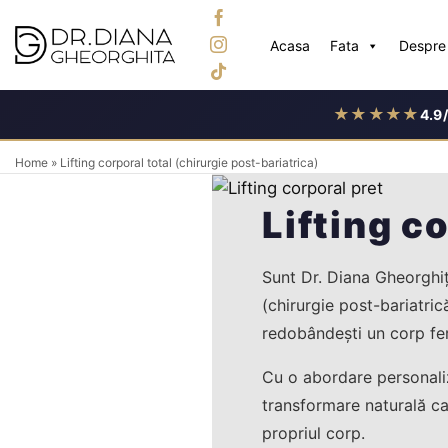
Skip
to
Acasa
Fata
Despre 
content
★★★★★
4.9
Home
»
Lifting corporal total (chirurgie post-bariatrica)
Lifting c
Sunt Dr. Diana Gheorghiță
(chirurgie post-bariatrică
redobândești un corp fe
Cu o abordare personalizat
transformare naturală car
propriul corp.