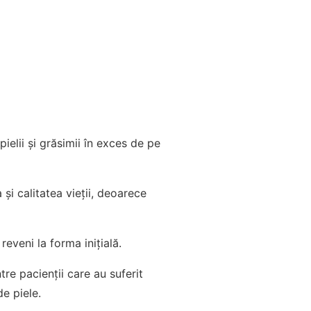
elii și grăsimii în exces de pe
 și calitatea vieții, deoarece
eveni la forma inițială.
re pacienții care au suferit
de piele.