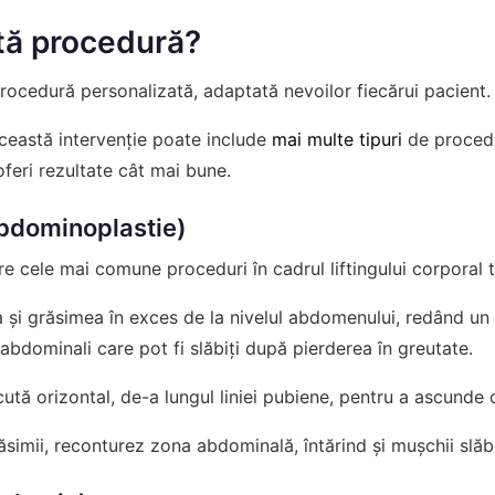
tă procedură?
procedură personalizată, adaptată nevoilor fiecărui pacient.
această intervenție poate include
mai multe tipuri
de procedur
oferi rezultate cât mai bune.
abdominoplastie)
e cele mai comune proceduri în cadrul liftingului corporal t
 și grăsimea în exces de la nivelul abdomenului, redând un a
abdominali care pot fi slăbiți după pierderea în greutate.
cută orizontal, de-a lungul liniei pubiene, pentru a ascunde ci
ăsimii, reconturez zona abdominală, întărind și mușchii slăbi