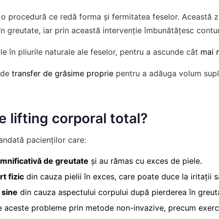
o procedură ce redă forma și fermitatea feselor. Această z
în greutate, iar prin această intervenție îmbunătățesc conturu
le în pliurile naturale ale feselor, pentru a ascunde cât
mai m
a de
transfer de grăsime proprie
pentru a adăuga volum supli
 lifting corporal total?
ndată pacienților care:
emnificativă de greutate
și au rămas cu exces de piele.
t fizic
din cauza pielii în exces, care poate duce la iritații sa
 sine
din cauza aspectului corpului după pierderea în greut
e aceste probleme prin metode non-invazive, precum exerciț