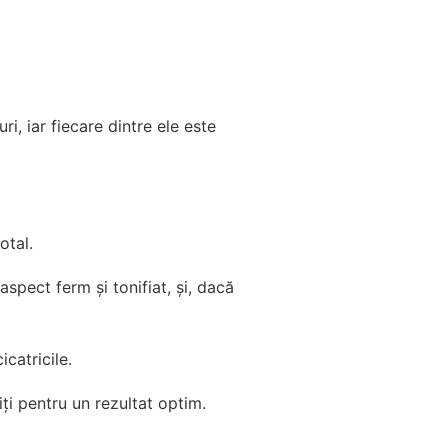
i, iar fiecare dintre ele este
otal.
spect ferm și tonifiat, și, dacă
catricile.
ți pentru un rezultat optim.