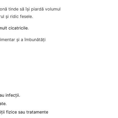
onă tinde să își piardă volumul
l și ridic fesele.
ult cicatricile
.
mentar și a îmbunătăți
u infecții.
ate.
ii fizice sau tratamente