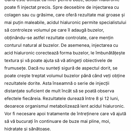
poate fi injectat precis. Spre deosebire de injectarea cu
colagen sau cu grăsime, care oferă rezultate mai groase și
mai puțin maleabile, acidul hialuronic permite specialistului
să controleze volumul pe care îl adaugă buzelor,
obținându-se astfel rezultate controlate, care mențin
conturul natural al buzelor. De asemenea, injectarea cu
acid hialuronic corectează forma buzelor, le îmbunătățește
textura și vă poate ajuta să vă atingeți obiectivele de
frumusețe. Dacă nu sunteți sigură de aspectul dorit, se
poate crește treptat volumul buzelor până când veți obține
rezultatele dorite. Asta înseamnă o serie de injecții
distanțate suficient de mult încât să se poată observa
efectele fiecăreia. Rezultatele durează între 8 și 12 luni,
deoarece organismul metabolizează lent acidul hialuronic.
Vor fi necesare apoi tratamente de întreținere care vă ajută
să vă bucurați în continuare de buze mai pline, moi,
hidratate și sănătoase.