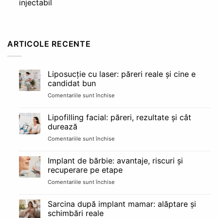
injectabil
ARTICOLE RECENTE
Liposucție cu laser: păreri reale și cine e
candidat bun
Comentariile sunt închise
pentru
Liposucție
cu
Lipofilling facial: păreri, rezultate și cât
laser:
durează
păreri
Comentariile sunt închise
pentru
reale
Lipofilling
și
facial:
cine
Implant de bărbie: avantaje, riscuri și
păreri,
e
recuperare pe etape
rezultate
candidat
Comentariile sunt închise
pentru
și
bun
Implant
cât
de
durează
Sarcina după implant mamar: alăptare și
bărbie:
schimbări reale
avantaje,