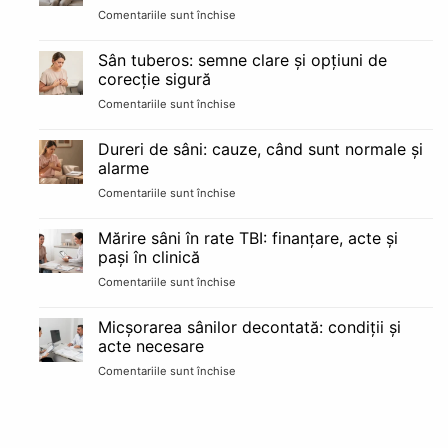
Comentariile sunt închise
pentru
riscuri
Sarcina
și
după
recuperare
Sân tuberos: semne clare și opțiuni de
implant
pe
corecție sigură
mamar:
etape
Comentariile sunt închise
pentru
alăptare
Sân
și
tuberos:
schimbări
Dureri de sâni: cauze, când sunt normale și
semne
reale
alarme
clare
Comentariile sunt închise
pentru
și
Dureri
opțiuni
de
de
Mărire sâni în rate TBI: finanțare, acte și
sâni:
corecție
pași în clinică
cauze,
sigură
Comentariile sunt închise
pentru
când
Mărire
sunt
sâni
normale
Micșorarea sânilor decontată: condiții și
în
și
acte necesare
rate
alarme
Comentariile sunt închise
pentru
TBI:
Micșorarea
finanțare,
sânilor
acte
decontată:
și
condiții
pași