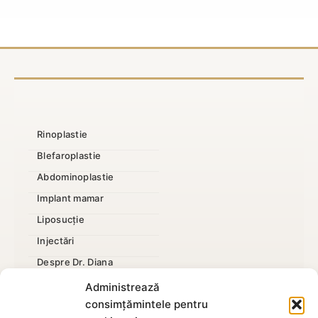
și
în
acte
clinică
necesare
Rinoplastie
Blefaroplastie
Abdominoplastie
Implant mamar
Liposucție
Injectări
Despre Dr. Diana
Mărire penis
Administrează
consimțămintele pentru