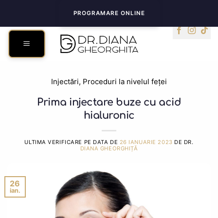
Skip
PROGRAMARE ONLINE
to
content
Injectări
,
Proceduri la nivelul feței
Prima injectare buze cu acid
hialuronic
ULTIMA VERIFICARE PE DATA DE
26 IANUARIE 2023
DE DR.
DIANA GHEORGHIȚĂ
26
ian.