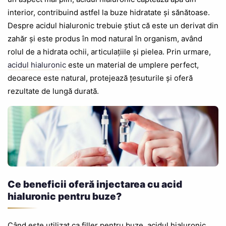
interior, contribuind astfel la buze hidratate și sănătoase.
Despre acidul hialuronic trebuie știut că este un derivat din
zahăr și este produs în mod natural în organism, având
rolul de a hidrata ochii, articulațiile și pielea. Prin urmare,
acidul hialuronic
este un material de umplere perfect,
deoarece este natural, protejează țesuturile și oferă
rezultate de lungă durată.
Ce beneficii oferă injectarea cu acid
hialuronic pentru buze?
Când este utilizat ca filler pentru buze, acidul hialuronic