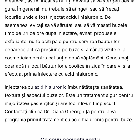
mestecat, astfel încât să nu fiți nevoită să vă ștergeți des la
gură. În general, nu trebuie să atingeți sau să frecați
locurile unde a fost injectat acidul hialuronic. De
asemenea, evitați să vă sărutați sau să vă masați buzele
timp de 24 de ore după injectare, evitați produsele
exfoliante, nu folosiți paie pentru servirea băuturilor
deoarece aplică presiune pe buze și amânați vizitele la
cosmetician pentru cel puțin două săptămâni. Consumați
doar apă în locul băuturilor alcoolice în ziua în care vi s-a
efectuat prima injectare cu acid hialuronic.
Injectarea cu
acid hialuronic
îmbunătățește sănătatea,
textura și aspectul buzelor. Este un tratament sigur pentru
majoritatea pacienților și are loc într-un timp scurt.
Contactați clinica Dr. Diana Gheorghiță pentru a vă
programa primul tratament cu acid hialuronic pentru buze.
Ce spun pacienții noștri