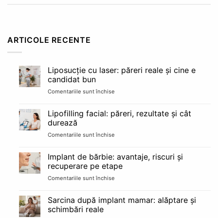
ARTICOLE RECENTE
Liposucție cu laser: păreri reale și cine e
candidat bun
Comentariile sunt închise
pentru
Liposucție
cu
Lipofilling facial: păreri, rezultate și cât
laser:
durează
păreri
Comentariile sunt închise
pentru
reale
Lipofilling
și
facial:
cine
Implant de bărbie: avantaje, riscuri și
păreri,
e
recuperare pe etape
rezultate
candidat
Comentariile sunt închise
pentru
și
bun
Implant
cât
de
durează
Sarcina după implant mamar: alăptare și
bărbie:
schimbări reale
avantaje,