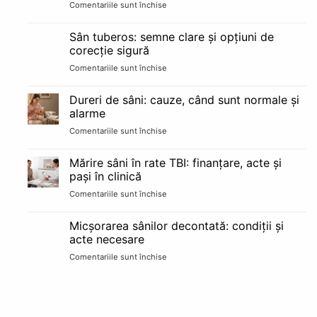
Comentariile sunt închise
pentru
riscuri
Sarcina
și
după
recuperare
Sân tuberos: semne clare și opțiuni de
implant
pe
corecție sigură
mamar:
etape
Comentariile sunt închise
pentru
alăptare
Sân
și
tuberos:
schimbări
Dureri de sâni: cauze, când sunt normale și
semne
reale
alarme
clare
Comentariile sunt închise
pentru
și
Dureri
opțiuni
de
de
Mărire sâni în rate TBI: finanțare, acte și
sâni:
corecție
pași în clinică
cauze,
sigură
Comentariile sunt închise
pentru
când
Mărire
sunt
sâni
normale
Micșorarea sânilor decontată: condiții și
în
și
acte necesare
rate
alarme
Comentariile sunt închise
pentru
TBI:
Micșorarea
finanțare,
sânilor
acte
decontată:
și
condiții
pași