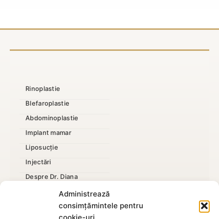
și
în
acte
clinică
necesare
Rinoplastie
Blefaroplastie
Abdominoplastie
Implant mamar
Liposucție
Injectări
Despre Dr. Diana
Mărire penis
Administrează
consimțămintele pentru
cookie-uri