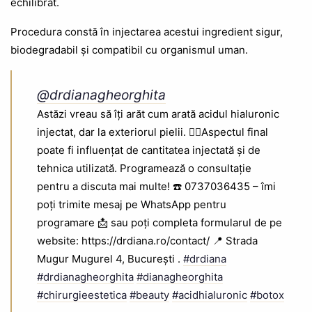
echilibrat.
Procedura constă în injectarea acestui ingredient sigur,
biodegradabil și compatibil cu organismul uman.
@drdianagheorghita
Astăzi vreau să îți arăt cum arată acidul hialuronic
injectat, dar la exteriorul pielii. 👉🏻Aspectul final
poate fi influențat de cantitatea injectată și de
tehnica utilizată. Programează o consultație
pentru a discuta mai multe! ☎️ 0737036435 – îmi
poți trimite mesaj pe WhatsApp pentru
programare 📩 sau poți completa formularul de pe
website: https://drdiana.ro/contact/ 📍 Strada
Mugur Mugurel 4, București .
#drdiana
#drdianagheorghita
#dianagheorghita
#chirurgieestetica
#beauty
#acidhialuronic
#botox