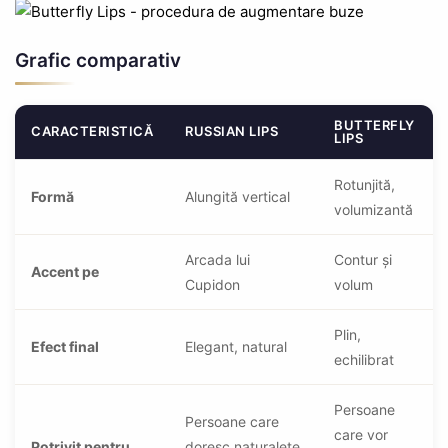
Grafic comparativ
BUTTERFLY
CARACTERISTICĂ
RUSSIAN LIPS
LIPS
Rotunjită,
Formă
Alungită vertical
volumizantă
Arcada lui
Contur și
Accent pe
Cupidon
volum
Plin,
Efect final
Elegant, natural
echilibrat
Persoane
Persoane care
care vor
Potrivit pentru
doresc naturalețe