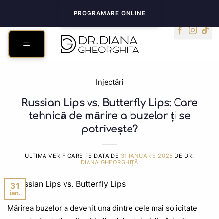
Skip
PROGRAMARE ONLINE
to
content
Injectări
Russian Lips vs. Butterfly Lips: Care
tehnică de mărire a buzelor ți se
potrivește?
ULTIMA VERIFICARE PE DATA DE
31 IANUARIE 2025
DE DR.
DIANA GHEORGHIȚĂ
31
ian.
Mărirea buzelor a devenit una dintre cele mai solicitate