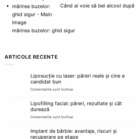
Când ai voie să bei alcool după
mărirea buzelor: ghid sigur
ARTICOLE RECENTE
Liposucție cu laser: păreri reale și cine e
candidat bun
Comentariile sunt închise
pentru
Liposucție
cu
Lipofilling facial: păreri, rezultate și cât
laser:
durează
păreri
Comentariile sunt închise
pentru
reale
Lipofilling
și
facial:
cine
Implant de bărbie: avantaje, riscuri și
păreri,
e
recuperare pe etape