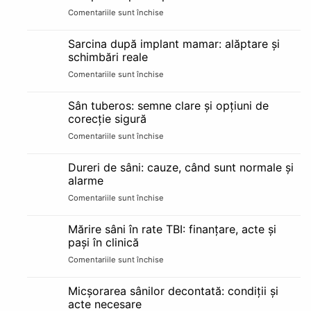
rezultate
candidat
Comentariile sunt închise
pentru
și
bun
Implant
cât
de
durează
Sarcina după implant mamar: alăptare și
bărbie:
schimbări reale
avantaje,
Comentariile sunt închise
pentru
riscuri
Sarcina
și
după
recuperare
Sân tuberos: semne clare și opțiuni de
implant
pe
corecție sigură
mamar:
etape
Comentariile sunt închise
pentru
alăptare
Sân
și
tuberos:
schimbări
Dureri de sâni: cauze, când sunt normale și
semne
reale
alarme
clare
Comentariile sunt închise
pentru
și
Dureri
opțiuni
de
de
Mărire sâni în rate TBI: finanțare, acte și
sâni:
corecție
pași în clinică
cauze,
sigură
Comentariile sunt închise
pentru
când
Mărire
sunt
sâni
normale
Micșorarea sânilor decontată: condiții și
în
și
acte necesare
rate
alarme