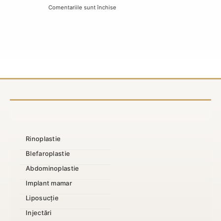
Comentariile sunt închise
pentru
TBI:
Micșorarea
finanțare,
sânilor
acte
decontată:
și
condiții
pași
și
în
acte
clinică
necesare
Rinoplastie
Blefaroplastie
Abdominoplastie
Implant mamar
Liposucție
Injectări