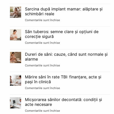
Implant
cât
de
durează
Sarcina după implant mamar: alăptare și
bărbie:
schimbări reale
avantaje,
Comentariile sunt închise
pentru
riscuri
Sarcina
și
după
recuperare
Sân tuberos: semne clare și opțiuni de
implant
pe
corecție sigură
mamar:
etape
Comentariile sunt închise
pentru
alăptare
Sân
și
tuberos:
schimbări
Dureri de sâni: cauze, când sunt normale și
semne
reale
alarme
clare
Comentariile sunt închise
pentru
și
Dureri
opțiuni
de
de
Mărire sâni în rate TBI: finanțare, acte și
sâni:
corecție
pași în clinică
cauze,
sigură
Comentariile sunt închise
pentru
când
Mărire
sunt
sâni
normale
Micșorarea sânilor decontată: condiții și
în
și
acte necesare
rate
alarme
Comentariile sunt închise
pentru
TBI: