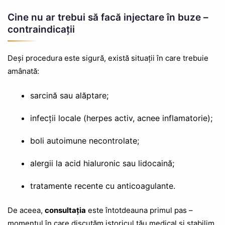
Cine nu ar trebui să facă injectare în buze –
contraindicații
Deși procedura este sigură, există situații în care trebuie
amânată:
sarcină sau alăptare;
infecții locale (herpes activ, acnee inflamatorie);
boli autoimune necontrolate;
alergii la acid hialuronic sau lidocaină;
tratamente recente cu anticoagulante.
De aceea,
consultația
este întotdeauna primul pas –
momentul în care discutăm istoricul tău medical și stabilim