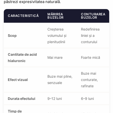
păstrezi expresivitatea naturală.
MĂRIREA
CONTURAREA
CARACTERISTICĂ
BUZELOR
BUZELOR
Creșterea
Redefinirea
Scop
volumului și
liniei și a
plenitudinii
conturului
Cantitate de acid
Mai mare
Foarte mică
hialuronic
Buze mai
Buze mai pline,
Efect vizual
conturate,
senzuale
rafinate
Durata efectului
9–12 luni
6–9 luni
Timp de