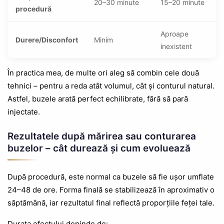
20–30 minute
15–20 minute
procedură
Aproape
Durere/Disconfort
Minim
inexistent
În practica mea, de multe ori aleg să combin cele două
tehnici – pentru a reda atât volumul, cât și conturul natural.
Astfel, buzele arată perfect echilibrate, fără să pară
injectate.
Rezultatele după mărirea sau conturarea
buzelor – cât durează și cum evoluează
După procedură, este normal ca buzele să fie ușor umflate
24–48 de ore. Forma finală se stabilizează în aproximativ o
săptămână, iar rezultatul final reflectă proporțiile feței tale.
Durata efectului depinde de: