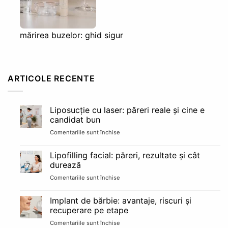
mărirea buzelor: ghid sigur
ARTICOLE RECENTE
Liposucție cu laser: păreri reale și cine e
candidat bun
Comentariile sunt închise
pentru
Liposucție
cu
Lipofilling facial: păreri, rezultate și cât
laser:
durează
păreri
Comentariile sunt închise
pentru
reale
Lipofilling
și
facial:
cine
Implant de bărbie: avantaje, riscuri și
păreri,
e
recuperare pe etape
rezultate
candidat
Comentariile sunt închise
pentru
și
bun