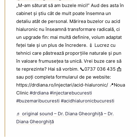
„M-am săturat să am buzele mici!” Aud des asta în
cabinet și știu cât de mult poate însemna un
detaliu atât de personal. Mărirea buzelor cu acid
hialuronic nu înseamnă transformare radicală, ci
un upgrade fin: mai multă definire, volum adaptat
feței tale și un plus de încredere. 💉 Lucrez cu
tehnici care păstrează proporțiile naturale și pun
în valoare frumusețea ta unică. Vrei buze care să
te reprezinte? Hai să vorbim. 📞0737 036 435 📩
sau poți completa formularul de pe website:
https://drdiana.ro/injectari/acid-hialuronic/ 📍Noua
Clinic
#drdiana
#injectarebucuresti
#buzemaribucuresti
#acidhialuronicbucuresti
♬ original sound – Dr. Diana Gheorghiță – Dr.
Diana Gheorghiță