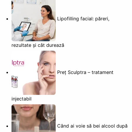
Lipofilling facial: păreri,
rezultate și cât durează
Preț Sculptra – tratament
injectabil
Când ai voie să bei alcool după