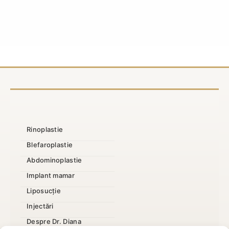
Micșorarea
finanțare,
sânilor
acte
decontată:
și
condiții
pași
și
în
acte
clinică
necesare
Rinoplastie
Blefaroplastie
Abdominoplastie
Implant mamar
Liposucție
Injectări
Despre Dr. Diana