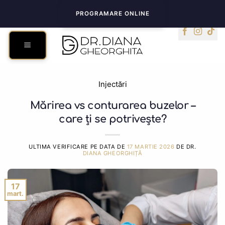
Skip
PROGRAMARE ONLINE
to
content
Injectări
Mărirea vs conturarea buzelor –
care ți se potrivește?
ULTIMA VERIFICARE PE DATA DE
17 MARTIE 2026
DE DR.
DIANA GHEORGHIȚĂ
17
mart.