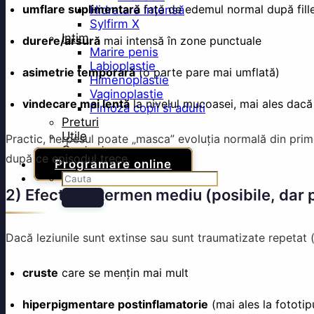
umflare suplimentară
față de edemul normal după fill
Hidratare intensă
Sylfirm X
Intim
durere/arsură
mai intensă în zone punctuale
Marire penis
Labioplastie
asimetrie temporară
(o parte pare mai umflată)
Himenoplastie
Vaginoplastie
vindecare mai lentă
la nivelul mucoasei, mai ales dacă 
Fimoza copii si adulti
Preturi
Utile
Practic, herpesul poate „masca” evoluția normală din prime
Contact
după ce episodul trece.
Programare online
2) Efecte pe termen mediu (posibile, dar 
Dacă leziunile sunt extinse sau sunt traumatizate repetat (
cruste
care se mențin mai mult
hiperpigmentare postinflamatorie
(mai ales la fototip