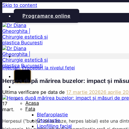
Skip to content
Programare online
Injectări
,
Proceduri la nivelul feței
Herpes după mărirea buzelor: impact și măsur
Ultima verificare pe data de
17 martie 2026
26 aprilie 2
Acasa
17
Fata
mart.
Blefaroplastie
Otoplastie
Herpesul ("bubița" de la buze, herpes labial) este una dint
Lipofilling facial
hialuronic. Nu pentru că ar fi o complicație rară și drama