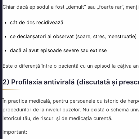
Chiar dacă episodul a fost „demult” sau „foarte rar”, menț
cât de des recidivează
ce declanșatori ai observat (soare, stres, menstruație)
dacă ai avut episoade severe sau extinse
Este o diferență între o pacientă cu un episod la câțiva an
2) Profilaxia antivirală (discutată și pres
În practica medicală, pentru persoanele cu istoric de herpe
procedurilor de la nivelul buzelor. Nu există o schemă uni
istoricul tău, de riscuri și de medicația curentă.
Important: