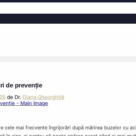
i de prevenție
026
de Dr.
Diana Gheorghiță
re cele mai frecvente îngrijorări după mărirea buzelor cu ac
tică în sine, ci pentru că poate apărea exact când ai mai mul