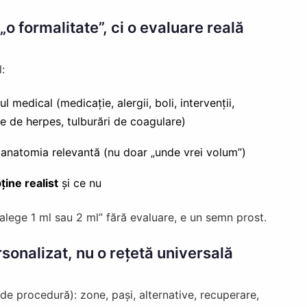
„o formalitate”, ci o evaluare reală
:
l medical (medicație, alergii, boli, intervenții,
e de herpes, tulburări de coagulare)
 anatomia relevantă (nu doar „unde vrei volum”)
ține realist
și ce nu
alege 1 ml sau 2 ml” fără evaluare, e un semn prost.
rsonalizat, nu o rețetă universală
 de procedură): zone, pași, alternative, recuperare,