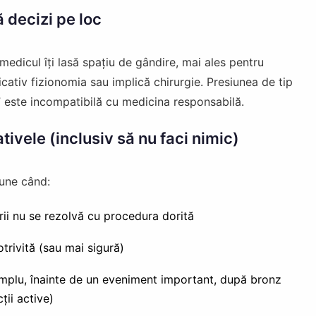
ă decizi pe loc
edicul îți lasă spațiu de gândire, mai ales pentru
ativ fizionomia sau implică chirurgie. Presiunea de tip
 este incompatibilă cu medicina responsabilă.
ativele (inclusiv să nu faci nimic)
pune când:
ii nu se rezolvă cu procedura dorită
otrivită (sau mai sigură)
mplu, înainte de un eveniment important, după bronz
ții active)