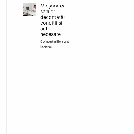
sâni
Micșorarea
în
sânilor
rate
decontată:
TBI:
condiții și
finanțare,
acte
acte
necesare
și
pași
Comentariile sunt
în
închise
pentru
clinică
Micșorarea
sânilor
decontată:
condiții
și
acte
necesare