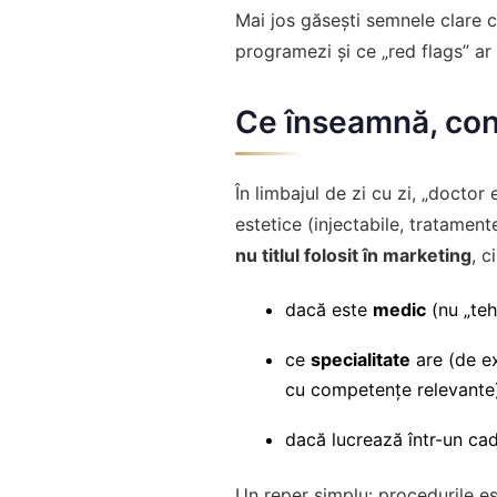
Mai jos găsești semnele clare că
programezi și ce „red flags” ar
Ce înseamnă, conc
În limbajul de zi cu zi, „doctor
estetice (injectabile, tratament
nu titlul folosit în marketing
, ci
dacă este
medic
(nu „teh
ce
specialitate
are (de ex
cu competențe relevante
dacă lucrează într-un ca
Un reper simplu: procedurile es