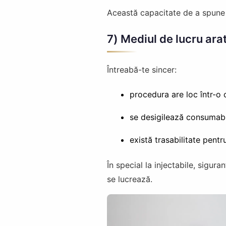
Această capacitate de a spune „
7) Mediul de lucru ara
Întreabă-te sincer:
procedura are loc într-o c
se desigilează consumabi
există trasabilitate pent
În special la injectabile, sigur
se lucrează.