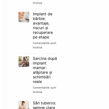
e
închise
pentru
candidat
Lipofilling
bun
facial:
Implant de
păreri,
bărbie:
rezultate
avantaje,
și
riscuri și
cât
recuperare
durează
pe etape
Comentariile sunt
închise
pentru
Implant
de
Sarcina după
bărbie:
implant
avantaje,
mamar:
riscuri
alăptare și
și
schimbări
recuperare
reale
pe
etape
Comentariile sunt
închise
pentru
Sarcina
după
Sân tuberos:
implant
semne clare