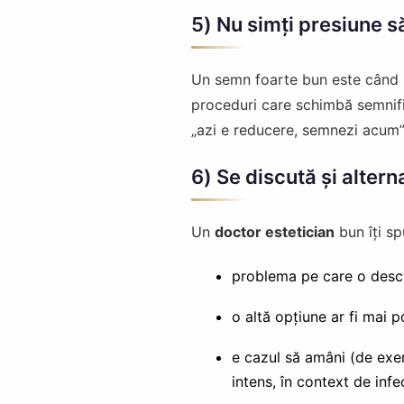
5) Nu simți presiune s
Un semn foarte bun este când m
proceduri care schimbă semnific
„azi e reducere, semnezi acum”
6) Se discută și altern
Un
doctor estetician
bun îți s
problema pe care o descr
o altă opțiune ar fi mai p
e cazul să amâni (de exe
intens, în context de infec