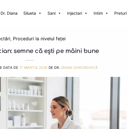
Dr. Diana
Silueta
Sani
Injectari
Intim
Preturi
ectări
,
Proceduri la nivelul feței
cian: semne că ești pe mâini bune
PE DATA DE
17 MARTIE 2026
DE DR.
DIANA GHEORGHIȚĂ