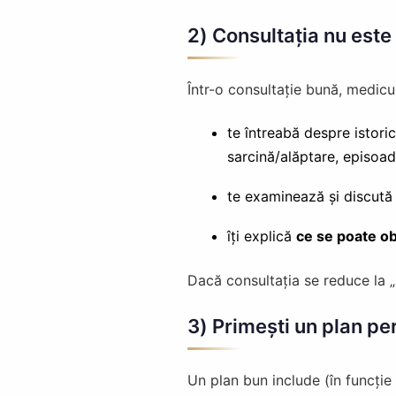
2) Consultația nu este 
Într-o consultație bună, medicul
te întreabă despre istoricu
sarcină/alăptare, episoad
te examinează și discută
îți explică
ce se poate ob
Dacă consultația se reduce la „
3) Primești un plan pe
Un plan bun include (în funcție