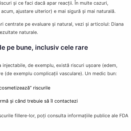
curi și ce faci dacă apar reacții. În multe cazuri,
acum, ajustare ulterior) e mai sigură și mai naturală.
 centrate pe evaluare și natural, vezi și articolul: Diana
rezultate naturale.
ile pe bune, inclusiv cele rare
a injectabile, de exemplu, există riscuri ușoare (edem,
rave (de exemplu complicații vasculare). Un medic bun:
„cosmetizează” riscurile
armă și când trebuie să îl contactezi
curile fillere-lor, poți consulta informațiile publice ale FDA