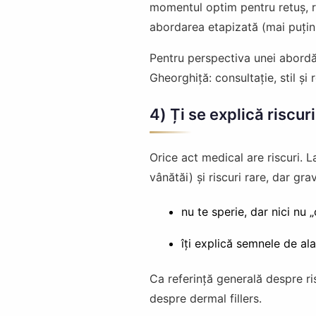
momentul optim pentru retuș, ris
abordarea etapizată (mai puțin 
Pentru perspectiva unei abordări
Gheorghiță: consultație, stil și 
4) Ți se explică riscur
Orice act medical are riscuri. L
vânătăi) și riscuri rare, dar g
nu te sperie, dar nici nu 
îți explică semnele de al
Ca referință generală despre ris
despre dermal fillers.