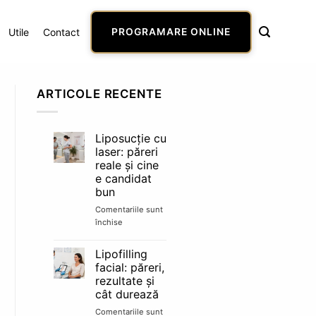
Utile
Contact
PROGRAMARE ONLINE
ARTICOLE RECENTE
Liposucție cu
laser: păreri
reale și cine
e candidat
bun
Comentariile sunt
închise
pentru
Liposucție
cu
Lipofilling
laser:
facial: păreri,
păreri
rezultate și
reale
cât durează
și
cine
Comentariile sunt