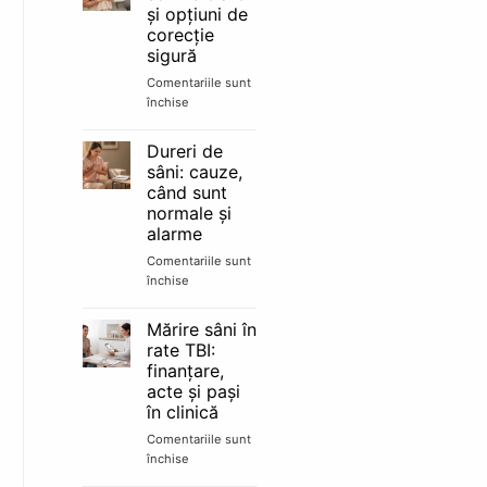
mamar:
și opțiuni de
alăptare
corecție
și
sigură
schimbări
reale
Comentariile sunt
închise
pentru
Sân
tuberos:
Dureri de
semne
sâni: cauze,
clare
când sunt
și
normale și
opțiuni
alarme
de
corecție
Comentariile sunt
sigură
închise
pentru
Dureri
de
Mărire sâni în
sâni:
rate TBI:
cauze,
finanțare,
când
acte și pași
sunt
în clinică
normale
și
Comentariile sunt
alarme
închise
pentru
Mărire