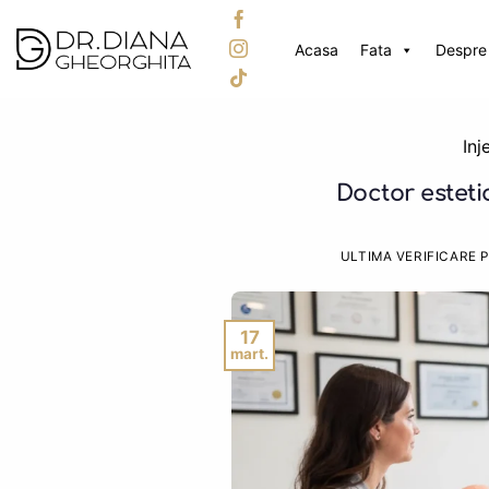
Skip
to
Acasa
Fata
Despre 
content
Inj
Doctor esteti
ULTIMA VERIFICARE 
17
mart.