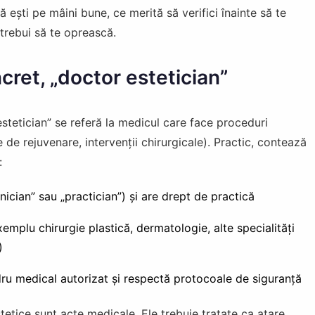
 ești pe mâini bune, ce merită să verifici înainte să te
 trebui să te oprească.
ret, „doctor estetician”
 estetician” se referă la medicul care face proceduri
e de rejuvenare, intervenții chirurgicale). Practic, contează
:
nician” sau „practician”) și are drept de practică
emplu chirurgie plastică, dermatologie, alte specialități
)
dru medical autorizat și respectă protocoale de siguranță
tetice sunt acte medicale. Ele trebuie tratate ca atare.