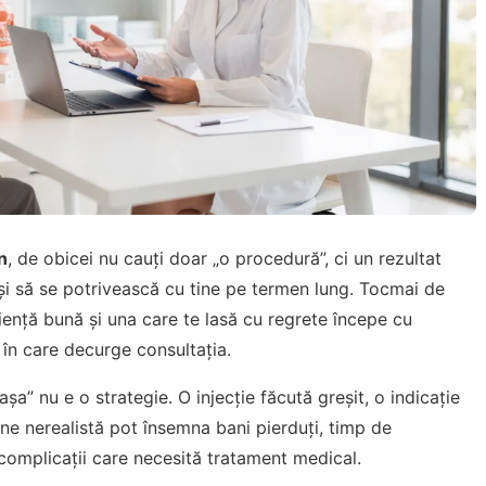
n
, de obicei nu cauți doar „o procedură”, ci un rezultat
r și să se potrivească cu tine pe termen lung. Tocmai de
iență bună și una care te lasă cu regrete începe cu
în care decurge consultația.
șa” nu e o strategie. O injecție făcută greșit, o indicație
ne nerealistă pot însemna bani pierduți, timp de
 complicații care necesită tratament medical.