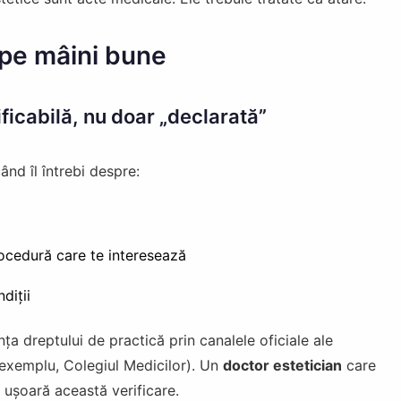
 pe mâini bune
ificabilă, nu doar „declarată”
nd îl întrebi despre:
rocedură care te interesează
diții
nța dreptului de practică prin canalele oficiale ale
 exemplu, Colegiul Medicilor). Un
doctor estetician
care
e ușoară această verificare.