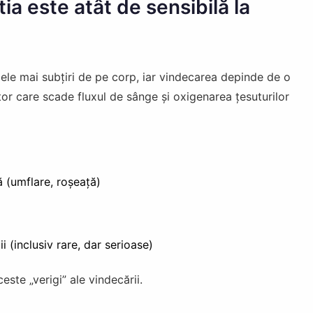
ia este atât de sensibilă la
cele mai subțiri de pe corp, iar vindecarea depinde de o
tor care scade fluxul de sânge și oxigenarea țesuturilor
ă (umflare, roșeață)
i (inclusiv rare, dar serioase)
ste „verigi” ale vindecării.