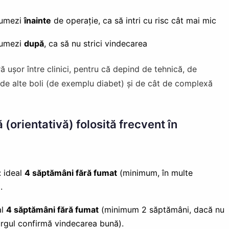
 fumezi
înainte
de operație, ca să intri cu risc cât mai mic
 fumezi
după
, ca să nu strici vindecarea
ă ușor între clinici, pentru că depind de tehnică, de
ii, de alte boli (de exemplu diabet) și de cât de complexă
orientativă) folosită frecvent în
: ideal
4 săptămâni fără fumat
(minimum, în multe
.
al
4 săptămâni fără fumat
(minimum 2 săptămâni, dacă nu
rurgul confirmă vindecarea bună).