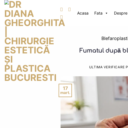
Skip
to
Acasa
Fata
Despre 
content
Blefaroplast
Fumatul după ble
ULTIMA VERIFICARE 
17
mart.