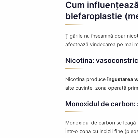
Cum influențează
blefaroplastie (
Țigările nu înseamnă doar nico
afectează vindecarea pe mai mu
Nicotina: vasoconstricț
Nicotina produce
îngustarea v
alte cuvinte, zona operată prim
Monoxidul de carbon:
Monoxidul de carbon se leagă 
Într-o zonă cu incizii fine (pl