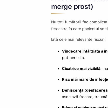
merge prost)
Nu toți fumătorii fac complicaț
fereastra în care pacientul se s
Iată cele mai relevante riscuri:
Vindecare întârziată a inc
pot persista.
Cicatrice mai vizibilă
: ma
Risc mai mare de infecți
Dehiscență (desfacerea p
asociază frecare, traumă 
Edem și echimoze mai p