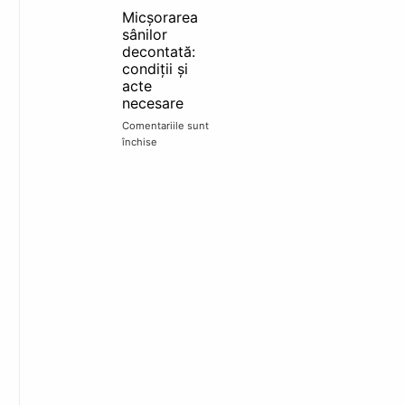
sâni
Micșorarea
în
sânilor
rate
decontată:
TBI:
condiții și
finanțare,
acte
acte
necesare
și
pași
Comentariile sunt
în
închise
pentru
clinică
Micșorarea
sânilor
decontată:
condiții
și
acte
necesare