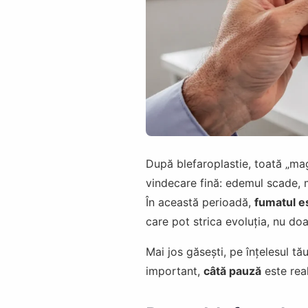
După blefaroplastie, toată „mag
vindecare fină: edemul scade, m
În această perioadă,
fumatul es
care pot strica evoluția, nu doar
Mai jos găsești, pe înțelesul tă
important,
câtă pauză
este real