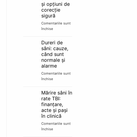
mamar:
și opțiuni de
alăptare
corecție
și
sigură
schimbări
reale
Comentariile sunt
închise
pentru
Sân
tuberos:
Dureri de
semne
sâni: cauze,
clare
când sunt
și
normale și
opțiuni
alarme
de
corecție
Comentariile sunt
sigură
închise
pentru
Dureri
de
Mărire sâni în
sâni:
rate TBI:
cauze,
finanțare,
când
acte și pași
sunt
în clinică
normale
și
Comentariile sunt
alarme
închise
pentru
Mărire