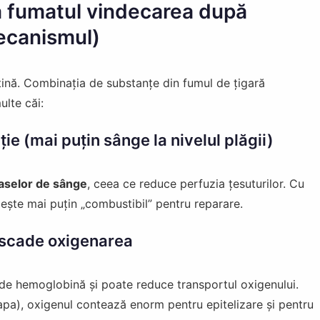
 fumatul vindecarea după
mecanismul)
tină. Combinația de substanțe din fumul de țigară
lte căi:
ie (mai puțin sânge la nivelul plăgii)
aselor de sânge
, ceea ce reduce perfuzia țesuturilor. Cu
ește mai puțin „combustibil” pentru reparare.
 scade oxigenarea
de hemoglobină și poate reduce transportul oxigenului.
eoapa), oxigenul contează enorm pentru epitelizare și pentru