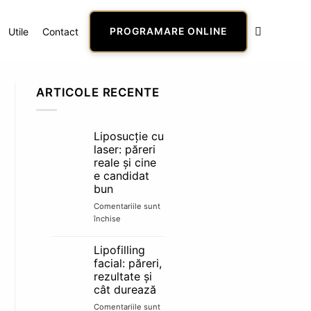
Utile
Contact
PROGRAMARE ONLINE
ARTICOLE RECENTE
Liposucție cu
laser: păreri
reale și cine
e candidat
bun
Comentariile sunt
închise
pentru
Liposucție
cu
Lipofilling
laser:
facial: păreri,
păreri
rezultate și
reale
cât durează
și
cine
Comentariile sunt