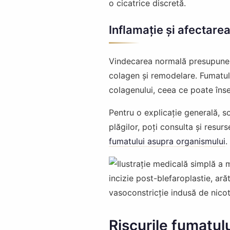
o cicatrice discretă.
Inflamație și afectare
Vindecarea normală presupune o
colagen și remodelare. Fumatul 
colagenului, ceea ce poate însem
Pentru o explicație generală, 
plăgilor, poți consulta și resu
fumatului asupra organismului
.
Riscurile fumatul