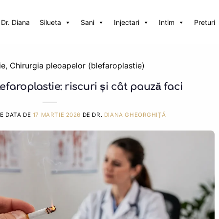
Dr. Diana
Silueta
Sani
Injectari
Intim
Preturi
ie
,
Chirurgia pleoapelor (blefaroplastie)
faroplastie: riscuri și cât pauză faci
PE DATA DE
17 MARTIE 2026
DE DR.
DIANA GHEORGHIȚĂ