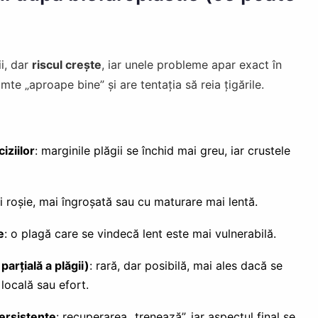
ii, dar
riscul crește
, iar unele probleme apar exact în
imte „aproape bine” și are tentația să reia țigările.
iziilor
: marginile plăgii se închid mai greu, iar crustele
i roșie, mai îngroșată sau cu maturare mai lentă.
e
: o plagă care se vindecă lent este mai vulnerabilă.
arțială a plăgii)
: rară, dar posibilă, mai ales dacă se
locală sau efort.
ersistente
: recuperarea „trenează”, iar aspectul final se