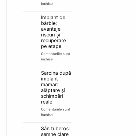
e
închise
pentru
candidat
Lipofilling
bun
facial:
Implant de
păreri,
bărbie:
rezultate
avantaje,
și
riscuri și
cât
recuperare
durează
pe etape
Comentariile sunt
închise
pentru
Implant
de
Sarcina după
bărbie:
implant
avantaje,
mamar:
riscuri
alăptare și
și
schimbări
recuperare
reale
pe
etape
Comentariile sunt
închise
pentru
Sarcina
după
Sân tuberos:
implant
semne clare