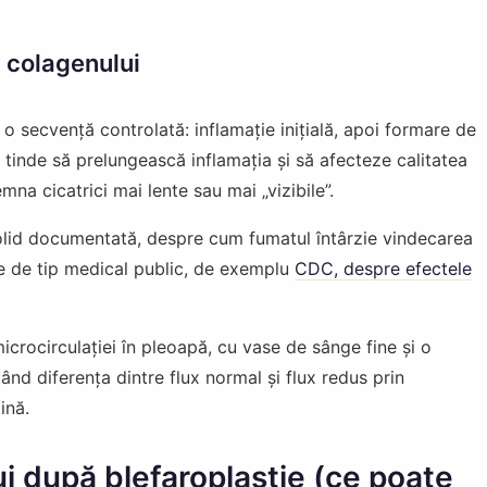
a colagenului
 secvență controlată: inflamație inițială, apoi formare de
tinde să prelungească inflamația și să afecteze calitatea
na cicatrici mai lente sau mai „vizibile”.
solid documentată, despre cum fumatul întârzie vindecarea
rse de tip medical public, de exemplu
CDC, despre efectele
ui după blefaroplastie (ce poate