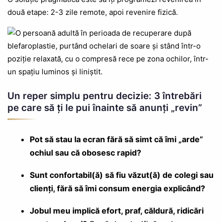
două etape: 2-3 zile remote, apoi revenire fizică.
Un reper simplu pentru decizie: 3 întrebări
pe care să ți le pui înainte să anunți „revin”
Pot să stau la ecran fără să simt că îmi „arde”
ochiul sau că obosesc rapid?
Sunt confortabil(ă) să fiu văzut(ă) de colegi sau
clienți, fără să îmi consum energia explicând?
Jobul meu implică efort, praf, căldură, ridicări