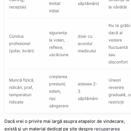
limitat
săptămâni)
recepție)
la vânătăi
inițial
Nu te grăbi
siguranța
dacă ai
Condus
doar cu
la volan,
vedere
profesional
acordul
reflexe,
fluctuantă
(șofer, livrări)
medicului
uscăciune
sau
disconfort
creșterea
Muncă fizică,
Uneori
presiunii,
adesea 2-
ridicări, praf,
revenire
edem,
3
temperaturi
graduală, c
risc
săptămâni
ridicate
restricții
sângerare
Dacă vrei o privire mai largă asupra etapelor de vindecare,
există și un material dedicat pe site despre
recuperarea