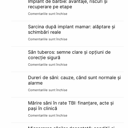
Implant de bărbie: avantaje, riscuri și
păreri,
e
recuperare pe etape
rezultate
candidat
Comentariile sunt închise
pentru
și
bun
Implant
cât
de
durează
Sarcina după implant mamar: alăptare și
bărbie:
schimbări reale
avantaje,
Comentariile sunt închise
pentru
riscuri
Sarcina
și
după
recuperare
Sân tuberos: semne clare și opțiuni de
implant
pe
corecție sigură
mamar:
etape
Comentariile sunt închise
pentru
alăptare
Sân
și
tuberos:
schimbări
Dureri de sâni: cauze, când sunt normale și
semne
reale
alarme
clare
Comentariile sunt închise
pentru
și
Dureri
opțiuni
de
de
Mărire sâni în rate TBI: finanțare, acte și
sâni:
corecție
pași în clinică
cauze,
sigură
Comentariile sunt închise
pentru
când
Mărire
sunt
sâni
normale