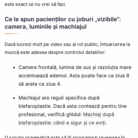
este exact ce nu vrei să faci.
Ce le spun pacienților cu joburi „vizibile”:
camera, luminile și machiajul
Dacă lucrezi mult pe video sau ai rol public, întoarcerea la
muncă este adesea despre controlul detaliilor:
Camera frontală, lumina de sus și rezoluția mare
accentuează edemul. Asta poate face ca ziua 8
să arate ca ziua 4.
Machiajul are reguli specifice după
blefaroplastie. Dacă asta contează pentru tine
profesional, verifică ghidul:
Machiaj după
blefaroplastie: când e sigur și ce eviți
.
O soluție pragmatică este să îți programezi revenirea în