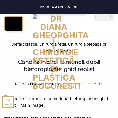
Skip
PROGRAMARE ONLINE
to
content
Blefaroplastie
,
Chirurgia fetei
,
Chirurgia pleoapelor
(blefaroplastie)
Când te întorci la muncă după
blefaroplastie: ghid realist
ULTIMA VERIFICARE PE DATA DE
17 MARTIE 2026
DE DR.
DIANA GHEORGHIȚĂ
17
mart.