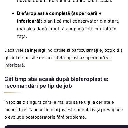
nevoie de un interval mai confortabil social.
Blefaroplastia completă (superioară +
inferioară)
: planifică mai conservator din start,
mai ales dacă jobul tău implică întâlniri față în
față.
Dacă vrei să înțelegi indicațiile și particularitățile, poți citi și
ghidul de pe site despre
blefaroplastia superioară vs.
inferioară
.
Cât timp stai acasă după blefaroplastie:
recomandări pe tip de job
În loc de o singură cifră, e mai util să te uiți la cerințele
muncii tale. Tabelul de mai jos este orientativ și presupune
o evoluție postoperatorie fără probleme.