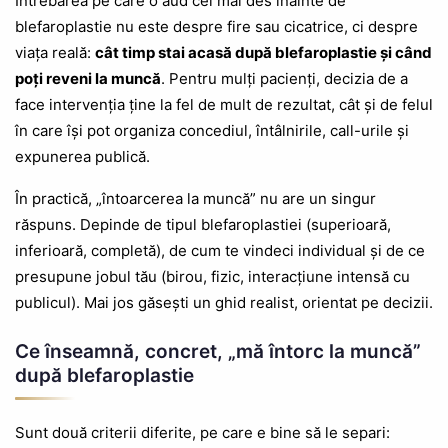
Întrebarea pe care o aud cel mai des înainte de
blefaroplastie nu este despre fire sau cicatrice, ci despre
viața reală:
cât timp stai acasă după blefaroplastie și când
poți reveni la muncă
. Pentru mulți pacienți, decizia de a
face intervenția ține la fel de mult de rezultat, cât și de felul
în care își pot organiza concediul, întâlnirile, call-urile și
expunerea publică.
În practică, „întoarcerea la muncă” nu are un singur
răspuns. Depinde de tipul blefaroplastiei (superioară,
inferioară, completă), de cum te vindeci individual și de ce
presupune jobul tău (birou, fizic, interacțiune intensă cu
publicul). Mai jos găsești un ghid realist, orientat pe decizii.
Ce înseamnă, concret, „mă întorc la muncă”
după blefaroplastie
Sunt două criterii diferite, pe care e bine să le separi: