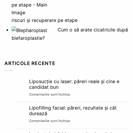
riscuri și recuperare pe etape
Cum o să arate cicatricile după
blefaroplastie?
ARTICOLE RECENTE
Liposucție cu laser: păreri reale și cine e
candidat bun
Comentariile sunt închise
pentru
Liposucție
cu
Lipofilling facial: păreri, rezultate și cât
laser:
durează
păreri
Comentariile sunt închise
pentru
reale
Lipofilling
și
facial:
cine