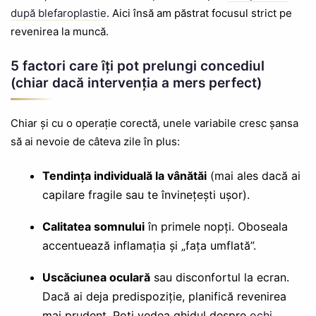
după blefaroplastie
. Aici însă am păstrat focusul strict pe
revenirea la muncă.
5 factori care îți pot prelungi concediul
(chiar dacă intervenția a mers perfect)
Chiar și cu o operație corectă, unele variabile cresc șansa
să ai nevoie de câteva zile în plus:
Tendința individuală la vânătăi
(mai ales dacă ai
capilare fragile sau te învinețești ușor).
Calitatea somnului
în primele nopți. Oboseala
accentuează inflamația și „fața umflată”.
Uscăciunea oculară
sau disconfortul la ecran.
Dacă ai deja predispoziție, planifică revenirea
mai prudent. Poți vedea ghidul despre
ochi