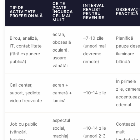
CE TE
INTERVAL
TIP DE
POATE
REALIST
OBSERVAȚI
ACTIVITATE
ÎNCURCA
PENTRU
PRACTICĂ
PROFESIONALĂ
CEL MAI
REVENIRE
MULT
ecran,
Birou, analiză,
~7-10 zile
Planifică
oboseală
IT, contabilitate
(uneori mai
pauze dese
oculară,
(fără expunere
devreme
iluminare
ușoare
publică)
remote)
blândă
vânătăi
În primele
Call center,
ecran +
zile, camer
suport, ședințe
cameră +
~10-14 zile
accentuea
video frecvente
lumină
edemul
aspectul
Job cu public
Contează
social,
~10-14 zile
(vânzări,
mult
machiaj
(uneori 2-3
training,
tendința ta