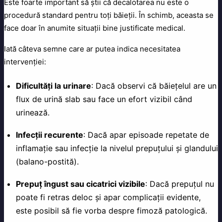
Este foarte important să știi că decalotarea nu este o
procedură standard pentru toți băieții. În schimb, aceasta se
face doar în anumite situații bine justificate medical.
Iată câteva semne care ar putea indica necesitatea
intervenției:
Dificultăți la urinare
: Dacă observi că băiețelul are un
flux de urină slab sau face un efort vizibil când
urinează.
Infecții recurente
: Dacă apar episoade repetate de
inflamație sau infecție la nivelul prepuțului și glandului
(balano-postită).
Prepuț îngust sau cicatrici vizibile
: Dacă prepuțul nu
poate fi retras deloc și apar complicații evidente,
este posibil să fie vorba despre fimoză patologică.