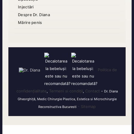
Injectări
Despre Dr. Diana
Mărire penis
Politica de
confidențialitate
,
Termeni si condiții
,
Contact
-
Dr. Diana
Gheorghiță, Medic Chirurgie Plastica, Estetica si Microchirurgie
- Sitemap
Reconstructiva Bucuresti