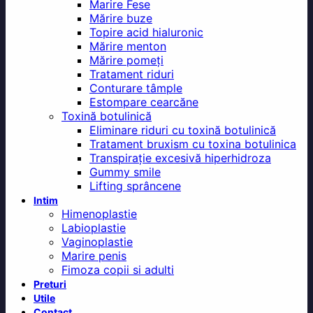
Marire Fese
Mărire buze
Topire acid hialuronic
Mărire menton
Mărire pomeți
Tratament riduri
Conturare tâmple
Estompare cearcăne
Toxină botulinică
Eliminare riduri cu toxină botulinică
Tratament bruxism cu toxina botulinica
Transpirație excesivă hiperhidroza
Gummy smile
Lifting sprâncene
Intim
Himenoplastie
Labioplastie
Vaginoplastie
Marire penis
Fimoza copii si adulti
Preturi
Utile
Contact