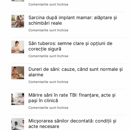
Comentariile sunt închise
pentru
și
bun
Implant
cât
de
durează
Sarcina după implant mamar: alăptare și
bărbie:
schimbări reale
avantaje,
Comentariile sunt închise
pentru
riscuri
Sarcina
și
după
recuperare
Sân tuberos: semne clare și opțiuni de
implant
pe
corecție sigură
mamar:
etape
Comentariile sunt închise
pentru
alăptare
Sân
și
tuberos:
schimbări
Dureri de sâni: cauze, când sunt normale și
semne
reale
alarme
clare
Comentariile sunt închise
pentru
și
Dureri
opțiuni
de
de
Mărire sâni în rate TBI: finanțare, acte și
sâni:
corecție
pași în clinică
cauze,
sigură
Comentariile sunt închise
pentru
când
Mărire
sunt
sâni
normale
Micșorarea sânilor decontată: condiții și
în
și
acte necesare
rate
alarme