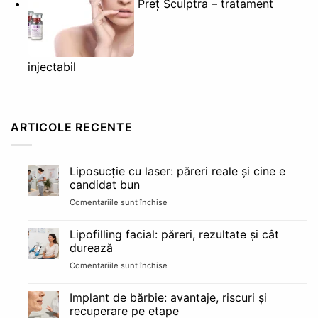
Preț Sculptra – tratament
injectabil
ARTICOLE RECENTE
Liposucție cu laser: păreri reale și cine e
candidat bun
Comentariile sunt închise
pentru
Liposucție
cu
Lipofilling facial: păreri, rezultate și cât
laser:
durează
păreri
Comentariile sunt închise
pentru
reale
Lipofilling
și
facial:
cine
Implant de bărbie: avantaje, riscuri și
păreri,
e
recuperare pe etape
rezultate
candidat