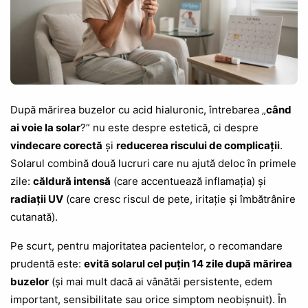
După mărirea buzelor cu acid hialuronic, întrebarea „
când
ai voie la solar
?” nu este despre estetică, ci despre
vindecare corectă
și
reducerea riscului de complicații
.
Solarul combină două lucruri care nu ajută deloc în primele
zile:
căldură intensă
(care accentuează inflamația) și
radiații UV
(care cresc riscul de pete, iritație și îmbătrânire
cutanată).
Pe scurt, pentru majoritatea pacientelor, o recomandare
prudentă este:
evită solarul cel puțin 14 zile după mărirea
buzelor
(și mai mult dacă ai vânătăi persistente, edem
important, sensibilitate sau orice simptom neobișnuit). În