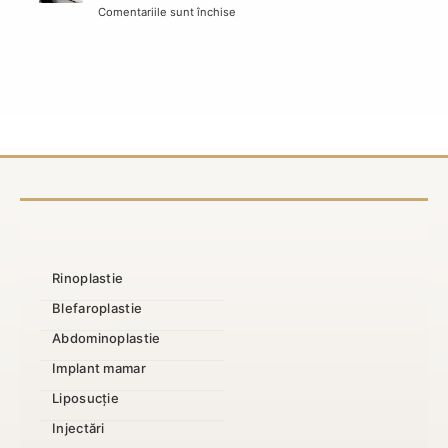
Comentariile sunt închise
pentru
TBI:
Micșorarea
finanțare,
sânilor
acte
decontată:
și
condiții
pași
și
în
acte
clinică
necesare
Rinoplastie
Blefaroplastie
Abdominoplastie
Implant mamar
Liposucție
Injectări