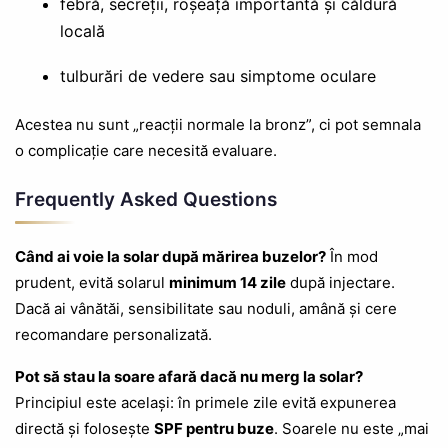
febră, secreții, roșeață importantă și căldură
locală
tulburări de vedere sau simptome oculare
Acestea nu sunt „reacții normale la bronz”, ci pot semnala
o complicație care necesită evaluare.
Frequently Asked Questions
Când ai voie la solar după mărirea buzelor?
În mod
prudent, evită solarul
minimum 14 zile
după injectare.
Dacă ai vânătăi, sensibilitate sau noduli, amână și cere
recomandare personalizată.
Pot să stau la soare afară dacă nu merg la solar?
Principiul este același: în primele zile evită expunerea
directă și folosește
SPF pentru buze
. Soarele nu este „mai