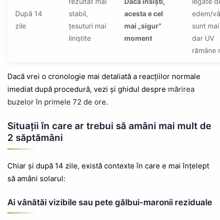
rezultat mai
Dacă insiști,
legate d
După 14
stabil,
acesta e cel
edem/vâ
zile
țesuturi mai
mai „sigur”
sunt mai
liniștite
moment
dar UV
rămâne 
Dacă vrei o cronologie mai detaliată a reacțiilor normale
imediat după procedură, vezi și ghidul despre
mărirea
buzelor în primele 72 de ore
.
Situații în care ar trebui să amâni mai mult de
2 săptămâni
Chiar și după 14 zile, există contexte în care e mai înțelept
să amâni solarul:
Ai vânătăi vizibile sau pete gălbui-maronii reziduale