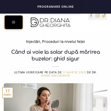
Skip
PROGRAMARE ONLINE
to
content
Injectări
,
Proceduri la nivelul feței
Când ai voie la solar după mărirea
buzelor: ghid sigur
ULTIMA VERIFICARE PE DATA DE
17 MARTIE 2026
DE DR.
DIANA GHEORGHIȚĂ
17
mart.