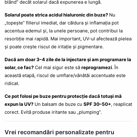
blând” decât solarul dacă expunerea e lungă.
Solarul poate strica acidul hialuronic din buze?
Nu
„topește” fillerul imediat, dar căldura și inflamația pot
accentua edemul și, la unele persoane, pot contribui la
resorbție mai rapidă. Mai important, UV-ul afectează pielea
și poate crește riscul de iritație și pigmentare.
Dacă am doar 3–4 zile de la injectare și am programare la
solar, ce fac?
Cel mai sigur este să
reprogramezi
. În
această etapă, riscul de umflare/vânătăi accentuate este
ridicat.
Ce pot folosi pe buze pentru protecție dacă totuși mă
expun la UV?
Un balsam de buze cu
SPF 30–50+
, reaplicat
corect. Evită produse iritante sau „plumping”.
Vrei recomandări personalizate pentru