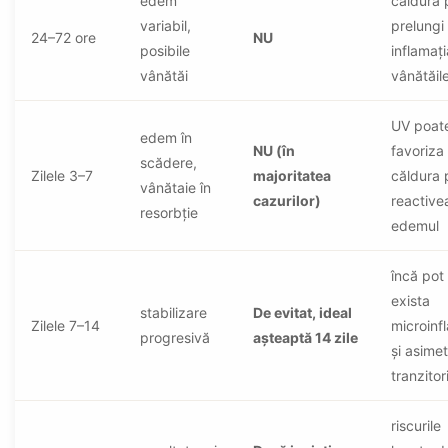
edem
căldura 
variabil,
prelungi
24–72 ore
NU
posibile
inflamați
vânătăi
vânătăil
UV poat
edem în
NU (în
favoriza
scădere,
Zilele 3–7
majoritatea
căldura 
vânătaie în
cazurilor)
reactive
resorbție
edemul
încă pot
exista
stabilizare
De evitat, ideal
Zilele 7–14
microinfl
progresivă
așteaptă 14 zile
și asimetr
tranzitori
riscurile