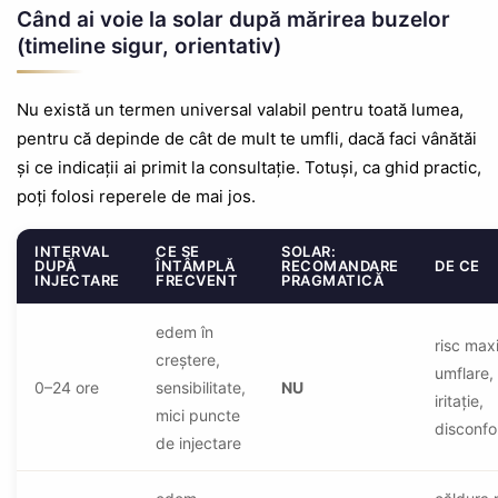
Când ai voie la solar după mărirea buzelor
(timeline sigur, orientativ)
Nu există un termen universal valabil pentru toată lumea,
pentru că depinde de cât de mult te umfli, dacă faci vânătăi
și ce indicații ai primit la consultație. Totuși, ca ghid practic,
poți folosi reperele de mai jos.
INTERVAL
CE SE
SOLAR:
DUPĂ
ÎNTÂMPLĂ
RECOMANDARE
DE CE
INJECTARE
FRECVENT
PRAGMATICĂ
edem în
risc max
creștere,
umflare,
0–24 ore
sensibilitate,
NU
iritație,
mici puncte
disconfo
de injectare