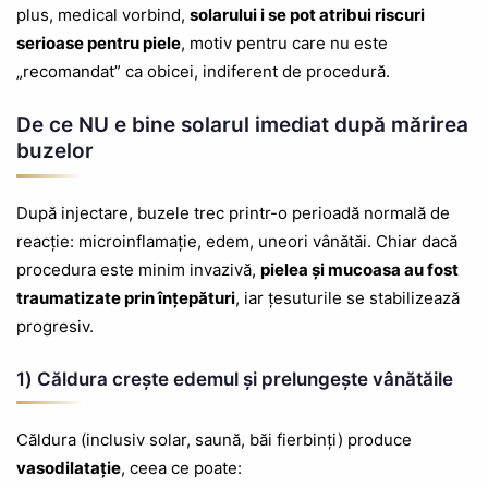
plus, medical vorbind,
solarului i se pot atribui riscuri
serioase pentru piele
, motiv pentru care nu este
„recomandat” ca obicei, indiferent de procedură.
De ce NU e bine solarul imediat după mărirea
buzelor
După injectare, buzele trec printr-o perioadă normală de
reacție: microinflamație, edem, uneori vânătăi. Chiar dacă
procedura este minim invazivă,
pielea și mucoasa au fost
traumatizate prin înțepături
, iar țesuturile se stabilizează
progresiv.
1) Căldura crește edemul și prelungește vânătăile
Căldura (inclusiv solar, saună, băi fierbinți) produce
vasodilatație
, ceea ce poate: