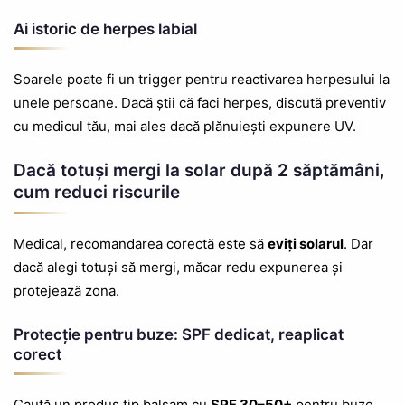
Ai istoric de herpes labial
Soarele poate fi un trigger pentru reactivarea herpesului la
unele persoane. Dacă știi că faci herpes, discută preventiv
cu medicul tău, mai ales dacă plănuiești expunere UV.
Dacă totuși mergi la solar după 2 săptămâni,
cum reduci riscurile
Medical, recomandarea corectă este să
eviți solarul
. Dar
dacă alegi totuși să mergi, măcar redu expunerea și
protejează zona.
Protecție pentru buze: SPF dedicat, reaplicat
corect
Caută un produs tip balsam cu
SPF 30–50+
pentru buze.