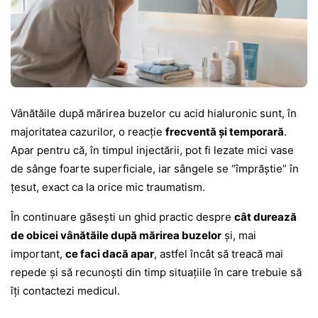
Vânătăile după mărirea buzelor cu acid hialuronic sunt, în
majoritatea cazurilor, o reacție
frecventă și temporară
.
Apar pentru că, în timpul injectării, pot fi lezate mici vase
de sânge foarte superficiale, iar sângele se “împrăștie” în
țesut, exact ca la orice mic traumatism.
În continuare găsești un ghid practic despre
cât durează
de obicei vânătăile după mărirea buzelor
și, mai
important,
ce faci dacă apar
, astfel încât să treacă mai
repede și să recunoști din timp situațiile în care trebuie să
îți contactezi medicul.