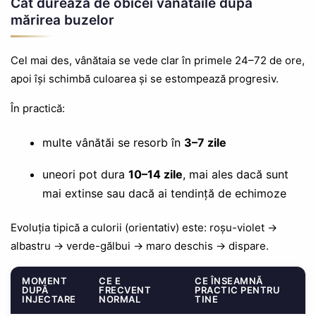
Cât durează de obicei vânătăile după
mărirea buzelor
Cel mai des, vânătaia se vede clar în primele 24–72 de ore,
apoi își schimbă culoarea și se estompează progresiv.
În practică:
multe vânătăi se resorb în
3–7 zile
uneori pot dura
10–14 zile
, mai ales dacă sunt
mai extinse sau dacă ai tendință de echimoze
Evoluția tipică a culorii (orientativ) este: roșu-violet →
albastru → verde-gălbui → maro deschis → dispare.
MOMENT
CE E
CE ÎNSEAMNĂ
DUPĂ
FRECVENT
PRACTIC PENTRU
INJECTARE
NORMAL
TINE