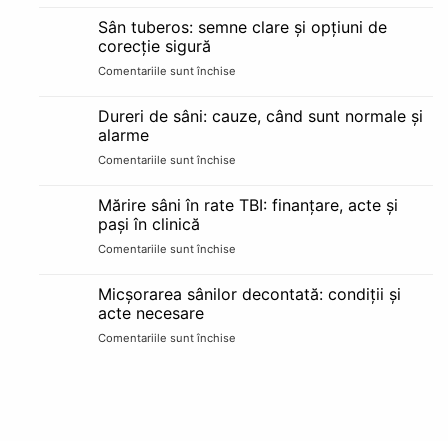
Sarcina
și
după
recuperare
Sân tuberos: semne clare și opțiuni de
implant
pe
corecție sigură
mamar:
etape
Comentariile sunt închise
pentru
alăptare
Sân
și
tuberos:
schimbări
Dureri de sâni: cauze, când sunt normale și
semne
reale
alarme
clare
Comentariile sunt închise
pentru
și
Dureri
opțiuni
de
de
Mărire sâni în rate TBI: finanțare, acte și
sâni:
corecție
pași în clinică
cauze,
sigură
Comentariile sunt închise
pentru
când
Mărire
sunt
sâni
normale
Micșorarea sânilor decontată: condiții și
în
și
acte necesare
rate
alarme
Comentariile sunt închise
pentru
TBI:
Micșorarea
finanțare,
sânilor
acte
decontată:
și
condiții
pași
și
în
acte
clinică