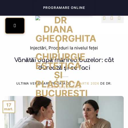
Skip
PROGRAMARE ONLINE
to
content
Injectări
,
Proceduri la nivelul feței
Vânătăi după mărirea buzelor: cât
durează și ce faci
ULTIMA VERIFICARE PE DATA DE
17 MARTIE 2026
DE DR.
DIANA GHEORGHIȚĂ
17
mart.