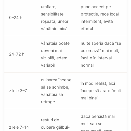
umflare,
pune accent pe
sensibilitate,
protecție, rece local
0–24 h
roșeață, uneori
intermitent, evită
vânătaie mică
efortul
vânătaia poate
nu te speria dacă “se
deveni mai
colorează” mai mult,
24–72 h
vizibilă, edem
încă e în interval
variabil
normal
culoarea începe
în mod realist, aici
să se schimbe,
zilele 3–7
începe să arate “mult
vânătaia se
mai bine”
retrage
dacă persistă mai
resturi de
mult sau se
zilele 7–14
culoare gălbui-
agravează, cere