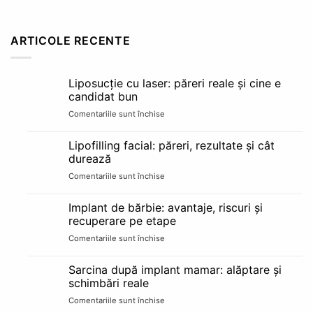
ARTICOLE RECENTE
Liposucție cu laser: păreri reale și cine e
candidat bun
Comentariile sunt închise
pentru
Liposucție
cu
Lipofilling facial: păreri, rezultate și cât
laser:
durează
păreri
Comentariile sunt închise
pentru
reale
Lipofilling
și
facial:
cine
Implant de bărbie: avantaje, riscuri și
păreri,
e
recuperare pe etape
rezultate
candidat
Comentariile sunt închise
pentru
și
bun
Implant
cât
de
durează
Sarcina după implant mamar: alăptare și
bărbie:
schimbări reale
avantaje,
Comentariile sunt închise
pentru
riscuri