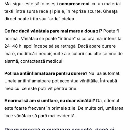
Mai sigur este să folosești
comprese reci
, cu un material
textil între sursa rece și piele, în reprize scurte. Gheața
direct poate irita sau “arde” pielea.
Ce fac dacă vânătaia pare mai mare a doua zi?
Poate fi
normal. Vânătaia se poate “întinde” și colora mai intens la
24–48 h, apoi începe să se retragă. Dacă apare durere
mare, modificări neobișnuite ale culorii sau alte semne de
alarmă, contactează medicul.
Pot lua antiinflamatoare pentru durere?
Nu lua automat.
Unele antiinflamatoare pot accentua vânătăile. Întreabă
medicul ce este potrivit pentru tine.
E normal să am și umflare, nu doar vânătăi?
Da, edemul
este foarte frecvent în primele zile. De multe ori, umflarea
face vânătaia să pară mai evidentă.
Programează o evaluare corectă, dacă ai