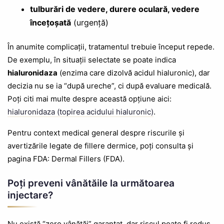
tulburări de vedere, durere oculară, vedere
încețoșată
(urgență)
În anumite complicații, tratamentul trebuie început repede.
De exemplu, în situații selectate se poate indica
hialuronidaza
(enzima care dizolvă acidul hialuronic), dar
decizia nu se ia “după ureche”, ci după evaluare medicală.
Poți citi mai multe despre această opțiune aici:
hialuronidaza (topirea acidului hialuronic)
.
Pentru context medical general despre riscurile și
avertizările legate de fillere dermice, poți consulta și
pagina FDA: Dermal Fillers (FDA).
Poți preveni vânătăile la următoarea
injectare?
Nu există “zero vânătăi” garantat, dar riscul poate fi redus