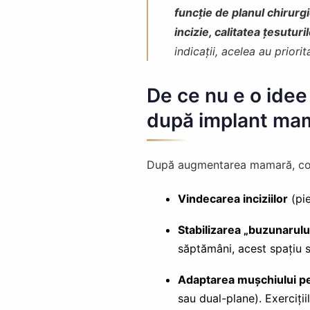
funcție de planul chirurg
incizie, calitatea țesuturil
indicații, acelea au priorit
De ce nu e o idee
după implant ma
După augmentarea mamară, corp
Vindecarea inciziilor
(pie
Stabilizarea „buzunarulu
săptămâni, acest spațiu 
Adaptarea mușchiului pe
sau dual-plane). Exerciți