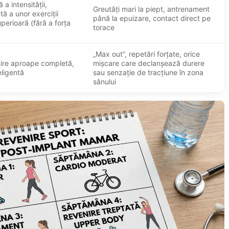
 a intensității,
Greutăți mari la piept, antrenament
tă a unor exerciții
până la epuizare, contact direct pe
perioară (fără a forța
torace
„Max out”, repetări forțate, orice
nire aproape completă,
mișcare care declanșează durere
eligentă
sau senzație de tracțiune în zona
sânului