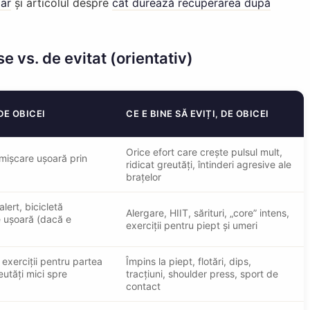
ar
și articolul despre
cât durează recuperarea după
se vs. de evitat (orientativ)
DE OBICEI
CE E BINE SĂ EVIȚI, DE OBICEI
Orice efort care crește pulsul mult,
 mișcare ușoară prin
ridicat greutăți, întinderi agresive ale
brațelor
lert, bicicletă
Alergare, HIIT, sărituri, „core” intens,
e ușoară (dacă e
exerciții pentru piept și umeri
exerciții pentru partea
Împins la piept, flotări, dips,
eutăți mici spre
tracțiuni, shoulder press, sport de
contact