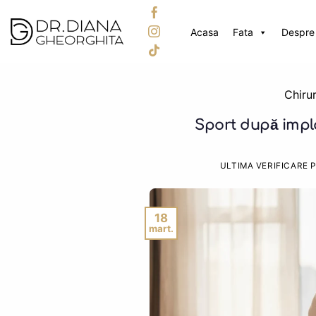
Skip
to
Acasa
Fata
Despre 
content
Chirur
Sport după impla
ULTIMA VERIFICARE 
18
mart.