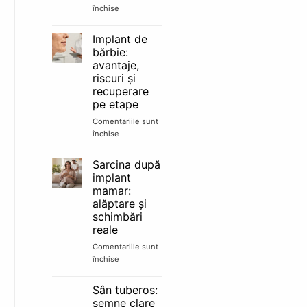
e
închise
pentru
candidat
Lipofilling
bun
facial:
Implant de
păreri,
bărbie:
rezultate
avantaje,
și
riscuri și
cât
recuperare
durează
pe etape
Comentariile sunt
închise
pentru
Implant
de
Sarcina după
bărbie:
implant
avantaje,
mamar:
riscuri
alăptare și
și
schimbări
recuperare
reale
pe
etape
Comentariile sunt
închise
pentru
Sarcina
după
Sân tuberos:
implant
semne clare