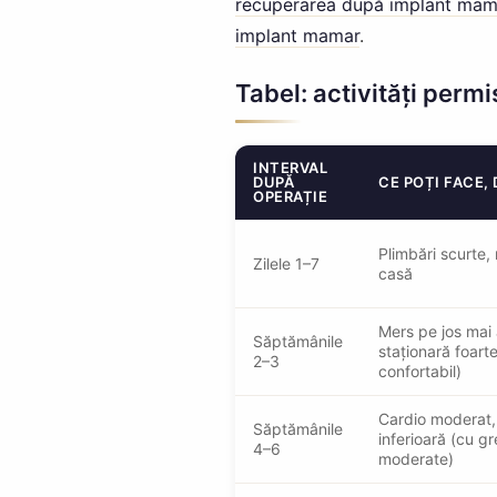
recuperarea după implant mam
implant mamar
.
Tabel: activități permi
INTERVAL
DUPĂ
CE POȚI FACE, 
OPERAȚIE
Plimbări scurte,
Zilele 1–7
casă
Mers pe jos mai a
Săptămânile
staționară foart
2–3
confortabil)
Cardio moderat, 
Săptămânile
inferioară (cu gr
4–6
moderate)