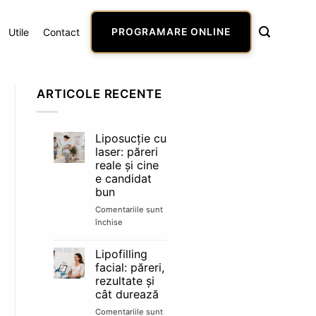
Utile
Contact
PROGRAMARE ONLINE
ARTICOLE RECENTE
Liposucție cu
laser: păreri
reale și cine
e candidat
bun
Comentariile sunt
închise
pentru
Liposucție
cu
Lipofilling
laser:
facial: păreri,
păreri
rezultate și
reale
cât durează
și
cine
Comentariile sunt