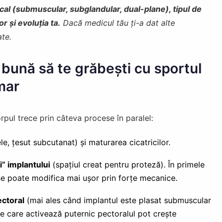
ical (submuscular, subglandular, dual-plane), tipul de
or și evoluția ta.
Dacă medicul tău ți-a dat alte
ate.
 bună să te grăbești cu sportul
mar
ul trece prin câteva procese în paralel:
le, țesut subcutanat) și maturarea cicatricilor.
i” implantului
(spațiul creat pentru proteză). În primele
se poate modifica mai ușor prin forțe mecanice.
ctoral
(mai ales când implantul este plasat submuscular
ile care activează puternic pectoralul pot crește