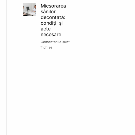
sâni
Micșorarea
în
sânilor
rate
decontată:
TBI:
condiții și
finanțare,
acte
acte
necesare
și
pași
Comentariile sunt
în
închise
pentru
clinică
Micșorarea
sânilor
decontată:
condiții
și
acte
necesare