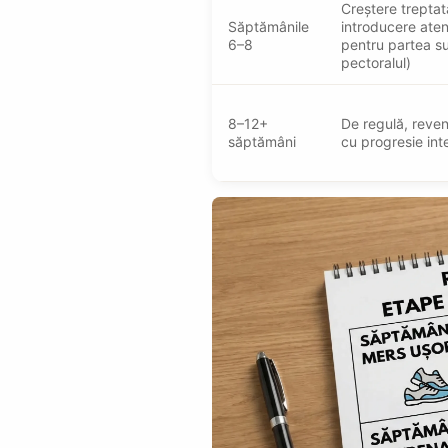
Creștere treptată
Săptămânile
introducere aten
6–8
pentru partea su
pectoralul)
8–12+
De regulă, reve
săptămâni
cu progresie int