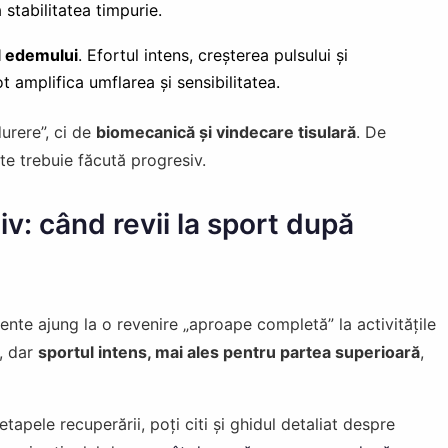
 stabilitatea timpurie.
al edemului
. Efortul intens, creșterea pulsului și
t amplifica umflarea și sensibilitatea.
urere”, ci de
biomecanică și vindecare tisulară
. De
te trebuie făcută progresiv.
v: când revii la sport după
iente ajung la o revenire „aproape completă” la activitățile
, dar
sportul intens, mai ales pentru partea superioară
,
apele recuperării, poți citi și ghidul detaliat despre