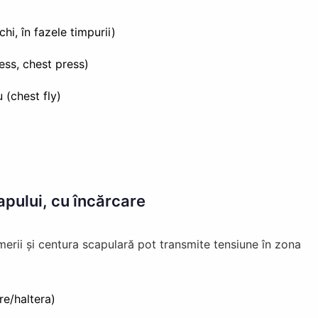
hi, în fazele timpurii)
ess, chest press)
 (chest fly)
apului, cu încărcare
umerii și centura scapulară pot transmite tensiune în zona
re/haltera)