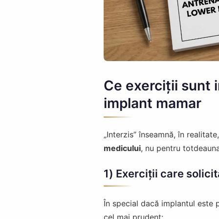
Ce exerciții sunt
implant mamar
„Interzis” înseamnă, în realitate
medicului
, nu pentru totdeauna
1) Exerciții care solici
În special dacă implantul este 
cel mai prudent: