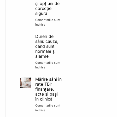
mamar:
și opțiuni de
alăptare
corecție
și
sigură
schimbări
reale
Comentariile sunt
închise
pentru
Sân
tuberos:
Dureri de
semne
sâni: cauze,
clare
când sunt
și
normale și
opțiuni
alarme
de
corecție
Comentariile sunt
sigură
închise
pentru
Dureri
de
Mărire sâni în
sâni:
rate TBI:
cauze,
finanțare,
când
acte și pași
sunt
în clinică
normale
și
Comentariile sunt
alarme
închise
pentru
Mărire