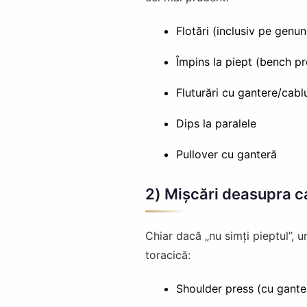
Flotări (inclusiv pe genunc
Împins la piept (bench pr
Fluturări cu gantere/cablu
Dips la paralele
Pullover cu ganteră
2) Mișcări deasupra c
Chiar dacă „nu simți pieptul”, 
toracică:
Shoulder press (cu gante