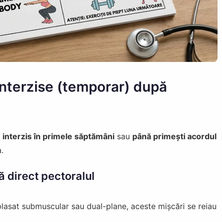
 interzise (temporar) după
,
interzis în primele săptămâni
sau
până primești acordul
.
tă direct pectoralul
plasat submuscular sau dual-plane, aceste mișcări se reiau