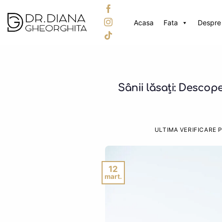
Skip
to
Acasa
Fata
Despre 
content
Sânii lăsați: Descop
ULTIMA VERIFICARE 
12
mart.