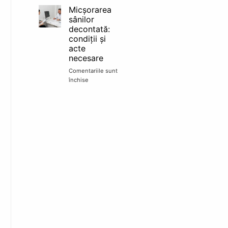
sâni
Micșorarea
în
sânilor
rate
decontată:
TBI:
condiții și
finanțare,
acte
acte
necesare
și
pași
Comentariile sunt
în
închise
pentru
clinică
Micșorarea
sânilor
decontată:
condiții
și
acte
necesare