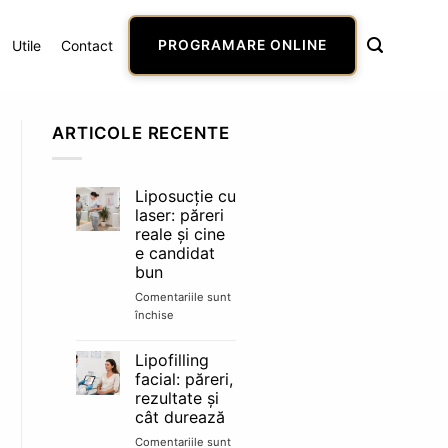
Utile
Contact
PROGRAMARE ONLINE
ARTICOLE RECENTE
Liposucție cu
laser: păreri
reale și cine
e candidat
bun
Comentariile sunt
închise
pentru
Liposucție
cu
Lipofilling
laser:
facial: păreri,
păreri
rezultate și
reale
cât durează
și
cine
Comentariile sunt