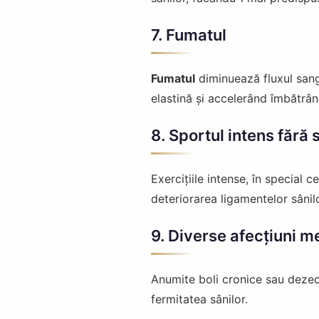
7. Fumatul
Fumatul
diminuează fluxul sang
elastină și accelerând îmbătrânir
8. Sportul intens fără
Exercițiile intense, în special c
deteriorarea ligamentelor sâni
9. Diverse afecțiuni m
Anumite boli cronice sau dezech
fermitatea sânilor.