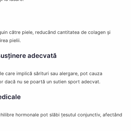
uin către piele, reducând cantitatea de colagen și
ea pielii.
 susținere adecvată
ele care implică sărituri sau alergare, pot cauza
lor dacă nu se poartă un sutien sport adecvat.
edicale
ilibre hormonale pot slăbi țesutul conjunctiv, afectând