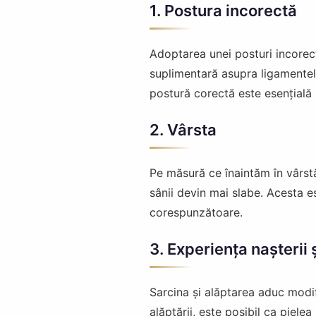
1. Postura incorectă
Adoptarea unei posturi incorec
suplimentară asupra ligamentelo
postură corectă este esențială 
2. Vârsta
Pe măsură ce înaintăm în vârstă,
sânii devin mai slabe. Acesta est
corespunzătoare.
3. Experiența nașterii ș
Sarcina și alăptarea aduc modif
alăptării, este posibil ca pielea