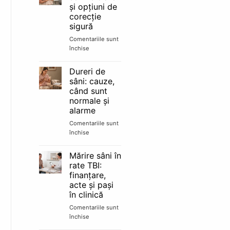
mamar:
și opțiuni de
alăptare
corecție
și
sigură
schimbări
reale
Comentariile sunt
închise
pentru
Sân
tuberos:
Dureri de
semne
sâni: cauze,
clare
când sunt
și
normale și
opțiuni
alarme
de
corecție
Comentariile sunt
sigură
închise
pentru
Dureri
de
Mărire sâni în
sâni:
rate TBI:
cauze,
finanțare,
când
acte și pași
sunt
în clinică
normale
și
Comentariile sunt
alarme
închise
pentru
Mărire