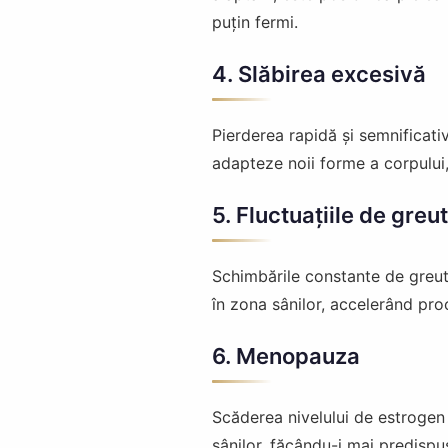
puțin fermi.
4. Slăbirea excesivă
Pierderea rapidă și semnificati
adapteze noii forme a corpului,
5. Fluctuațiile de greu
Schimbările constante de greuta
în zona sânilor, accelerând pro
6. Menopauza
Scăderea nivelului de estrogen d
sânilor, făcându-i mai predispuș