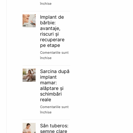
e
închise
pentru
candidat
Lipofilling
bun
facial:
Implant de
păreri,
bărbie:
rezultate
avantaje,
și
riscuri și
cât
recuperare
durează
pe etape
Comentariile sunt
închise
pentru
Implant
de
Sarcina după
bărbie:
implant
avantaje,
mamar:
riscuri
alăptare și
și
schimbări
recuperare
reale
pe
etape
Comentariile sunt
închise
pentru
Sarcina
după
Sân tuberos:
implant
semne clare