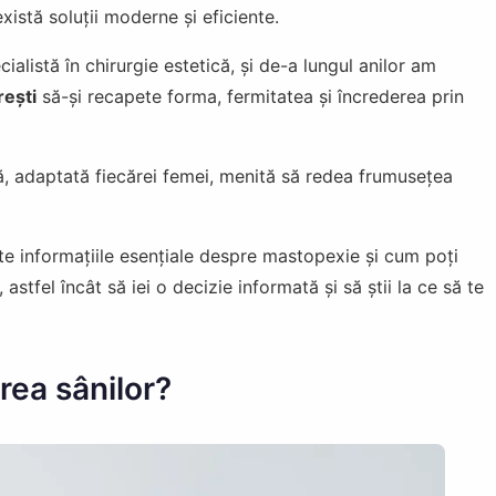
xistă soluții moderne și eficiente.
ecialistă în chirurgie estetică, și de-a lungul anilor am
ești
să-și recapete forma, fermitatea și încrederea prin
ă, adaptată fiecărei femei, menită să redea frumusețea
toate informațiile esențiale despre mastopexie și cum poți
astfel încât să iei o decizie informată și să știi la ce să te
rea sânilor?