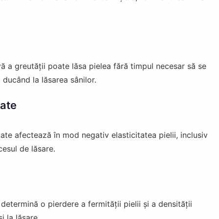
vă a greutății poate lăsa pielea fără timpul necesar să se
 ducând la lăsarea sânilor.
tate
te afectează în mod negativ elasticitatea pielii, inclusiv
cesul de lăsare.
etermină o pierdere a fermității pielii și a densității
i la lăsare.