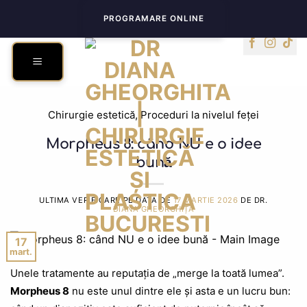
Skip
PROGRAMARE ONLINE
to
content
Chirurgie estetică
,
Proceduri la nivelul feței
Morpheus 8: când NU e o idee
bună
ULTIMA VERIFICARE PE DATA DE
17 MARTIE 2026
DE DR.
DIANA GHEORGHIȚĂ
17
mart.
Unele tratamente au reputația de „merge la toată lumea”.
Morpheus 8
nu este unul dintre ele și asta e un lucru bun: