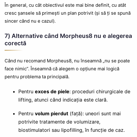
În general, cu cât obiectivul este mai bine definit, cu atât
cresc șansele să primești un plan potrivit (și să ți se spună
sincer când nu e cazul).
7) Alternative când Morpheus8 nu e alegerea
corectă
Când nu recomand Morpheus8, nu înseamnă „nu se poate
face nimic”. Înseamnă că alegem o opțiune mai logică
pentru problema ta principală.
Pentru
exces de piele
: proceduri chirurgicale de
lifting, atunci când indicația este clară.
Pentru
volum pierdut
(față): uneori sunt mai
potrivite tratamente de volumizare,
biostimulatori sau lipofilling, în funcție de caz.