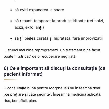
să eviți expunerea la soare
să renunți temporar la produse iritante (retinoizi,
acizi, exfolianți)
să ții pielea curată și hidratată, fără improvizații
… atunci mai bine reprogramezi. Un tratament bine făcut
poate fi „stricat” de o recuperare neglijată.
6) Ce e important să discuți la consultație (ca
pacient informat)
O consultație bună pentru Morpheus8 nu înseamnă doar
„ce preț are și câte ședințe”. Înseamnă medicină aplicată:
risc, beneficii, plan.