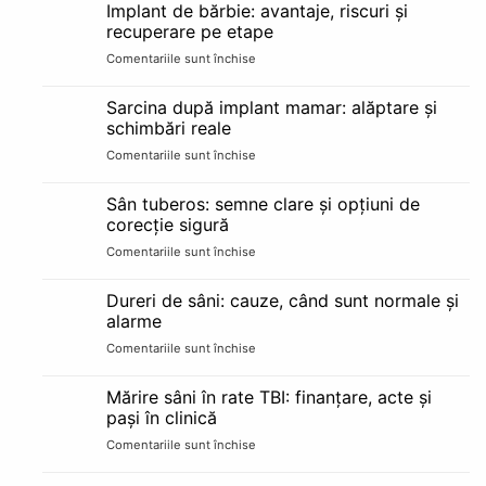
facial:
cine
Implant de bărbie: avantaje, riscuri și
păreri,
e
recuperare pe etape
rezultate
candidat
Comentariile sunt închise
pentru
și
bun
Implant
cât
de
durează
Sarcina după implant mamar: alăptare și
bărbie:
schimbări reale
avantaje,
Comentariile sunt închise
pentru
riscuri
Sarcina
și
după
recuperare
Sân tuberos: semne clare și opțiuni de
implant
pe
corecție sigură
mamar:
etape
Comentariile sunt închise
pentru
alăptare
Sân
și
tuberos:
schimbări
Dureri de sâni: cauze, când sunt normale și
semne
reale
alarme
clare
Comentariile sunt închise
pentru
și
Dureri
opțiuni
de
de
Mărire sâni în rate TBI: finanțare, acte și
sâni:
corecție
pași în clinică
cauze,
sigură
Comentariile sunt închise
pentru
când
Mărire
sunt
sâni
normale