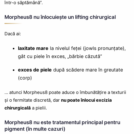
într-o săptămână”.
Morpheus8 nu înlocuiește un lifting chirurgical
Dacă ai:
laxitate mare
la nivelul feței (jowls pronunțate),
gât cu piele în exces, „bărbie căzută”
exces de piele
după scădere mare în greutate
(corp)
… atunci Morpheus8 poate aduce o îmbunătățire a texturii
și o fermitate discretă, dar
nu poate înlocui excizia
chirurgicală
a pielii.
Morpheus8 nu este tratamentul principal pentru
pigment (în multe cazuri)