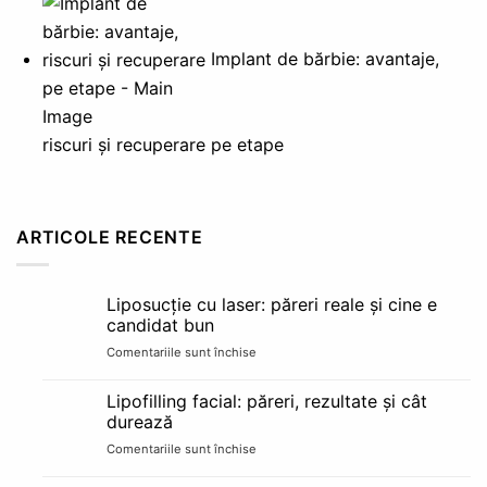
Implant de bărbie: avantaje,
riscuri și recuperare pe etape
ARTICOLE RECENTE
Liposucție cu laser: păreri reale și cine e
candidat bun
Comentariile sunt închise
pentru
Liposucție
cu
Lipofilling facial: păreri, rezultate și cât
laser:
durează
păreri
Comentariile sunt închise
pentru
reale
Lipofilling
și