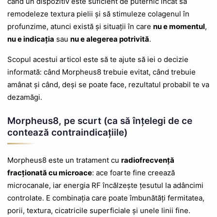
când un dispozitiv este suficient de puternic încât să
remodeleze textura pielii și să stimuleze colagenul în
profunzime, atunci există și situații în care
nu e momentul
,
nu e indicația
sau
nu e alegerea potrivită
.
Scopul acestui articol este să te ajute să iei o decizie
informată: când Morpheus8 trebuie evitat, când trebuie
amânat și când, deși se poate face, rezultatul probabil te va
dezamăgi.
Morpheus8, pe scurt (ca să înțelegi de ce
contează contraindicațiile)
Morpheus8 este un tratament cu
radiofrecvență
fracționată cu microace
: ace foarte fine creează
microcanale, iar energia RF încălzește țesutul la adâncimi
controlate. E combinația care poate îmbunătăți fermitatea,
porii, textura, cicatricile superficiale și unele linii fine.