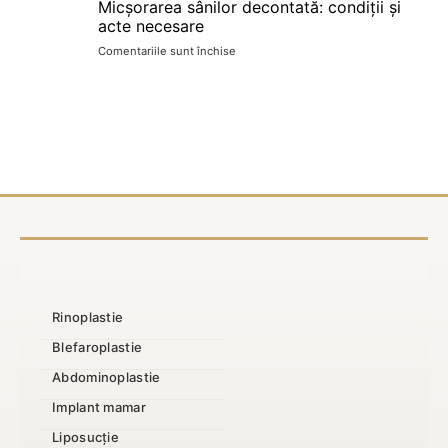
Micșorarea sânilor decontată: condiții și
în
și
acte necesare
rate
alarme
Comentariile sunt închise
pentru
TBI:
Micșorarea
finanțare,
sânilor
acte
decontată:
și
condiții
pași
și
în
acte
clinică
necesare
Rinoplastie
Blefaroplastie
Abdominoplastie
Implant mamar
Liposucție