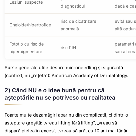
Leziuni suspecte
diagnosticul
dacă e caz
risc de cicatrizare
evită sau 
Cheloide/hipertrofice
anormală
altă opțiu
Fototip cu risc de
parametri 
risc PIH
hiperpigmentare
sau altern
Surse generale utile despre microneedling și siguranță
(context, nu „rețetă”): American Academy of Dermatology.
2) Când NU e o idee bună pentru că
așteptările nu se potrivesc cu realitatea
Foarte multe dezamăgiri apar nu din complicații, ci dintr-o
așteptare greșită: „vreau lifting fără lifting”, „vreau să
dispară pielea în exces”, „vreau să arăt cu 10 ani mai tânăr