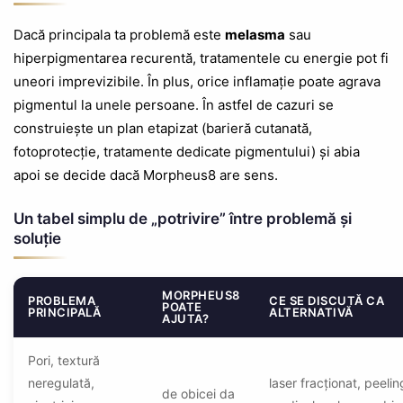
Dacă principala ta problemă este
melasma
sau
hiperpigmentarea recurentă, tratamentele cu energie pot fi
uneori imprevizibile. În plus, orice inflamație poate agrava
pigmentul la unele persoane. În astfel de cazuri se
construiește un plan etapizat (barieră cutanată,
fotoprotecție, tratamente dedicate pigmentului) și abia
apoi se decide dacă Morpheus8 are sens.
Un tabel simplu de „potrivire” între problemă și
soluție
MORPHEUS8
PROBLEMA
CE SE DISCUTĂ CA
POATE
PRINCIPALĂ
ALTERNATIVĂ
AJUTA?
Pori, textură
neregulată,
laser fracționat, peelin
de obicei da