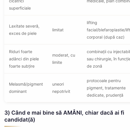
cicatrici
medicale, plan combin
superficiale
lifting
Laxitate severă,
limitat
facial/blefaroplastie/lif
exces de piele
corporal (după caz)
Riduri foarte
combinații cu injectabi
moderat, cu
adânci din piele
sau chirurgie, în funcți
limite
foarte subțire
de zonă
protocoale pentru
Melasmă/pigment
uneori
pigment, tratamente
dominant
nepotrivit
dedicate, prudență
3) Când e mai bine să AMÂNI, chiar dacă ai fi
candidat(ă)