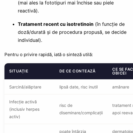
(mai ales la fototipuri mai închise sau piele
reactivă).
Tratament recent cu isotretinoin
(în funcție de
doză/durată și de procedura propusă, se decide
individual).
Pentru o privire rapidă, iată o sinteză utilă:
CE SE FAC
SITUAȚIE
DE CE CONTEAZĂ
OBICEI
Sarcină/alăptare
lipsă date, risc inutil
amânare
Infecție activă
risc de
tratament 
(inclusiv herpes
diseminare/complicații
apoi reeva
activ)
poate întârzia
dermatolog