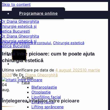
Skip to content
Programare online
Chirurgia estetică a corpului
,
Chirurgie estetică
Iritații între picioare: cum te poate ajuta
chirurgia estetică
Ultima verificare pe data de
4 august 2025
10 martie
2026
de Dr.
Diana Gheorghiță
Acasa
Fata
04
Blefaroplastie
aug.
Otoplastie
Lipofilling facial
Înțelegerea iritațiilor între picioare
Lifting facial
Lifting sprâncene