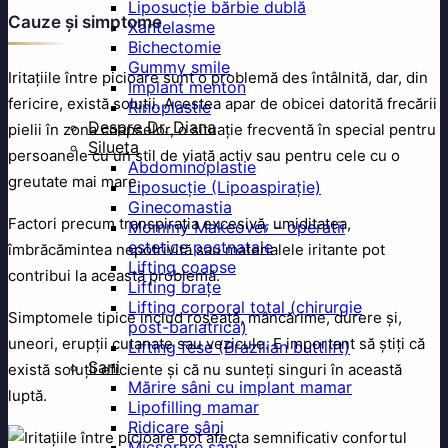
Liposucție bărbie dublă
Cauze și simptome
Xantelasme
Bichectomie
Gummy smile
Iritațiile între picioare sunt o problemă des întâlnită, dar, din
Implant menton
fericire, există soluții. Acestea apar de obicei datorită frecării
Rinoplastie
Despre Dr. Diana
pielii în zona coapselor, o situație frecventă în special pentru
Silueta
persoanele cu un stil de viață activ sau pentru cele cu o
Abdominoplastie
greutate mai mare.
Liposucție (Lipoaspirație)
Ginecomastia
Factori precum transpirația excesivă, umiditatea,
Mommy Makeover – operatii
estetice postnatale
îmbrăcămintea nepotrivită sau materialele iritante pot
Lifting coapse
contribui la această problemă.
Lifting brațe
Lifting corporal total (chirurgie
Simptomele tipice includ roșeață, mâncărime, durere și,
post-bariatrica)
uneori, erupții cutanate sau vezicule. E important să știți că
Lifting fese (Brazilian buttlift)
Sani
există soluții eficiente și că nu sunteți singuri în această
Mărire sâni cu implant mamar
luptă.
Lipofilling mamar
Ridicare sâni
Micșorare sâni