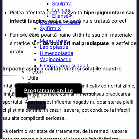
Sculptra
Lanluma
Pielea afectată poate dezvolta
hiperpigmentare sau
Ellansé®
infecții fungice
, mai ales dacă nu e tratată corect
Hidratare intensă
Sylfirm X
Intim
Femeile care poartă haine strâmte sau din materiale
Marire penis
sintetice sunt
de două ori mai predispuse
la astfel de
Labioplastie
iritații
Himenoplastie
Vaginoplastie
Fimoza copii si adulti
Impactul asupra calității vieții și soluțiile noastre
Preturi
Utile
Contact
Iritațiile între picioare pot afecta semnificativ confortul zilnic,
Programare online
limitând activități normale cum ar fi mersul sau practicarea
sportului. Acestea pot influența negativ nu doar starea
pielii
,
ci și stima de sine. În cazuri severe, pot conduce la infecții
sau alte complicații serioase.
Vă oferim o varietate de tratamente, de la remedii ușoare