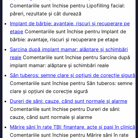
Comentariile sunt închise
pentru Lipofilling facial:
păreri, rezultate și cât durează
Implant de bărbie: avantaje, riscuri și recuperare pe
etape
Comentariile sunt închise
pentru Implant de
bărbie: avantaje, riscuri și recuperare pe etape
Sarcina după implant mamar: alăptare și schimbări
reale
Comentariile sunt închise
pentru Sarcina după
implant mamar: alăptare și schimbări reale
Sân tuberos: semne clare și opțiuni de corecție sigură
Comentariile sunt închise
pentru Sân tuberos: semne
clare și opțiuni de corecție sigură
Dureri de sâni: cauze, când sunt normale și alarme
Comentariile sunt închise
pentru Dureri de sâni:
cauze, când sunt normale și alarme
Mărire sâni în rate TBI: finanțare, acte și pași în clinică
Comentariile sunt închise
pentru Mărire sâni în rate