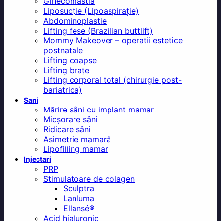
Ginecomastia
Liposucție (Lipoaspirație)
Abdominoplastie
Lifting fese (Brazilian buttlift)
Mommy Makeover – operatii estetice
postnatale
Lifting coapse
Lifting brațe
Lifting corporal total (chirurgie post-
bariatrica)
Sani
Mărire sâni cu implant mamar
Micșorare sâni
Ridicare sâni
Asimetrie mamară
Lipofilling mamar
Injectari
PRP
Stimulatoare de colagen
Sculptra
Lanluma
Ellansé®
Acid hialuronic