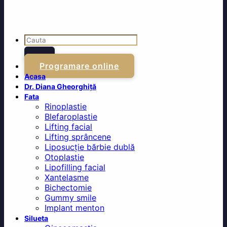
Programare online
Acasa
Dr. Diana Gheorghiță
Fata
Rinoplastie
Blefaroplastie
Lifting facial
Lifting sprâncene
Liposucție bărbie dublă
Otoplastie
Lipofilling facial
Xantelasme
Bichectomie
Gummy smile
Implant menton
Silueta