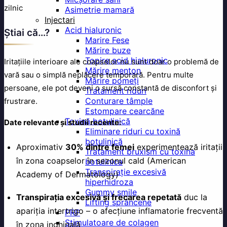
Asimetrie mamară
Injectari
Acid hialuronic
Știai că…?
Marire Fese
Mărire buze
Topire acid hialuronic
Iritațiile interioare ale coapselor nu sunt doar o problemă de
Mărire menton
vară sau o simplă neplăcere temporară. Pentru multe
Mărire pomeți
persoane, ele pot deveni o sursă constantă de disconfort și
Tratament riduri
Conturare tâmple
frustrare.
Estompare cearcăne
Toxină botulinică
Date relevante și studii recente:
Eliminare riduri cu toxină
botulinică
Aproximativ
30% dintre femei
experimentează iritații
Tratament bruxism cu toxina
în zona coapselor în sezonul cald (American
botulinica
Transpirație excesivă
Academy of Dermatology)
hiperhidroza
Gummy smile
Transpirația excesivă și frecarea repetată
duc la
Lifting sprâncene
apariția intertrigo – o afecțiune inflamatorie frecventă
PRP
Stimulatoare de colagen
în zona inghinală