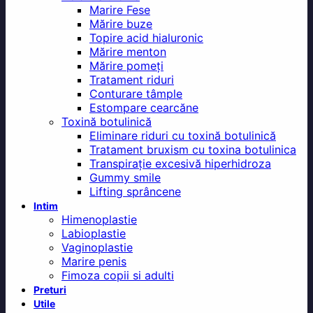
Marire Fese
Mărire buze
Topire acid hialuronic
Mărire menton
Mărire pomeți
Tratament riduri
Conturare tâmple
Estompare cearcăne
Toxină botulinică
Eliminare riduri cu toxină botulinică
Tratament bruxism cu toxina botulinica
Transpirație excesivă hiperhidroza
Gummy smile
Lifting sprâncene
Intim
Himenoplastie
Labioplastie
Vaginoplastie
Marire penis
Fimoza copii si adulti
Preturi
Utile