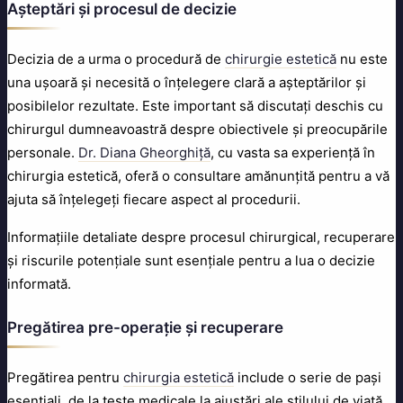
Așteptări și procesul de decizie
Decizia de a urma o procedură de
chirurgie estetică
nu este
una ușoară și necesită o înțelegere clară a așteptărilor și
posibilelor rezultate. Este important să discutați deschis cu
chirurgul dumneavoastră despre obiectivele și preocupările
personale.
Dr. Diana Gheorghiță
, cu vasta sa experiență în
chirurgia estetică, oferă o consultare amănunțită pentru a vă
ajuta să înțelegeți fiecare aspect al procedurii.
Informațiile detaliate despre procesul chirurgical, recuperare
și riscurile potențiale sunt esențiale pentru a lua o decizie
informată.
Pregătirea pre-operație și recuperare
Pregătirea pentru
chirurgia estetică
include o serie de pași
esențiali, de la teste medicale la ajustări ale stilului de viață.