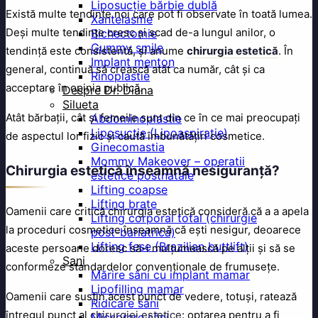
Liposucție bărbie dublă
Există multe tendințe noi care pot fi observate în toată lumea.
Xantelasme
Deși multe tendințe cresc și scad de-a lungul anilor, o
Bichectomie
Gummy smile
tendință este consistentă, și anume
chirurgia estetică
. În
Implant menton
general, continuă să crească atât ca număr, cât și ca
Rinoplastie
acceptare în opinia publică.
Despre Dr. Diana
Silueta
Atât bărbații, cât și femeile sunt din ce în ce mai preocupați
Abdominoplastie
Liposucție (Lipoaspirație)
de aspectul lor fizic și caută îmbunătățiri cosmetice.
Ginecomastia
Mommy Makeover – operatii
Chirurgia estetică înseamnă nesiguranță?
estetice postnatale
Lifting coapse
Lifting brațe
Oamenii care critică chirurgia estetică consideră că a a apela
Lifting corporal total (chirurgie
la proceduri cosmetice înseamnă că ești nesigur, deoarece
post-bariatrica)
Lifting fese (Brazilian buttlift)
aceste persoane doresc să-i mulțumească pe alții și să se
Sani
conformeze standardelor convenționale de frumusețe.
Mărire sâni cu implant mamar
Lipofilling mamar
Oamenii care susțin acest punct de vedere, totuși, ratează
Ridicare sâni
întregul punct al
chirurgiei estetice
: optarea pentru a fi
Micșorare sâni