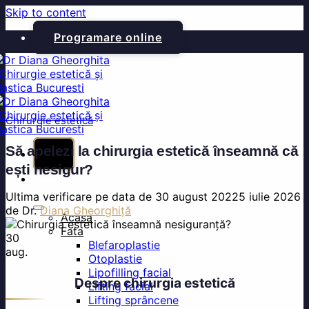
Skip to content
Programare online
Chirurgie estetică
Să apelezi la chirurgia estetică înseamnă că
ești nesigur?
Ultima verificare pe data de
30 august 2022
5 iulie 2026
de Dr.
Diana Gheorghiță
Acasa
Fata
30
Blefaroplastie
aug.
Otoplastie
Lipofilling facial
Despre chirurgia estetică
Lifting facial
Lifting sprâncene