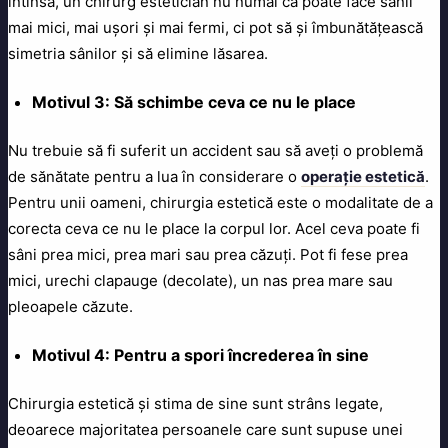
întinsă, un chirurg estetician nu numai că poate face sânii
mai mici, mai ușori și mai fermi, ci pot să și îmbunătățească
simetria sânilor și să elimine lăsarea.
Motivul 3: Să schimbe ceva ce nu le place
Nu trebuie să fi suferit un accident sau să aveți o problemă
de sănătate pentru a lua în considerare o
operație estetică
.
Pentru unii oameni, chirurgia estetică este o modalitate de a
corecta ceva ce nu le place la corpul lor. Acel ceva poate fi
sâni prea mici, prea mari sau prea căzuți. Pot fi fese prea
mici, urechi clapauge (decolate), un nas prea mare sau
pleoapele căzute.
Motivul 4: Pentru a spori încrederea în sine
Chirurgia estetică și stima de sine sunt strâns legate,
deoarece majoritatea persoanele care sunt supuse unei