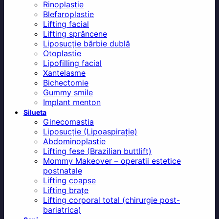
Rinoplastie
Blefaroplastie
Lifting facial
Lifting sprâncene
Liposucție bărbie dublă
Otoplastie
Lipofilling facial
Xantelasme
Bichectomie
Gummy smile
Implant menton
Silueta
Ginecomastia
Liposucție (Lipoaspirație)
Abdominoplastie
Lifting fese (Brazilian buttlift)
Mommy Makeover – operatii estetice
postnatale
Lifting coapse
Lifting brațe
Lifting corporal total (chirurgie post-
bariatrica)