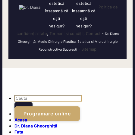
Politica de
confidențialitate
,
Termeni si condiții
,
Contact
-
Dr. Diana
Gheorghiță, Medic Chirurgie Plastica, Estetica si Microchirurgie
- Sitemap
Reconstructiva Bucuresti
Programare online
Acasa
Dr. Diana Gheorghiță
Fata