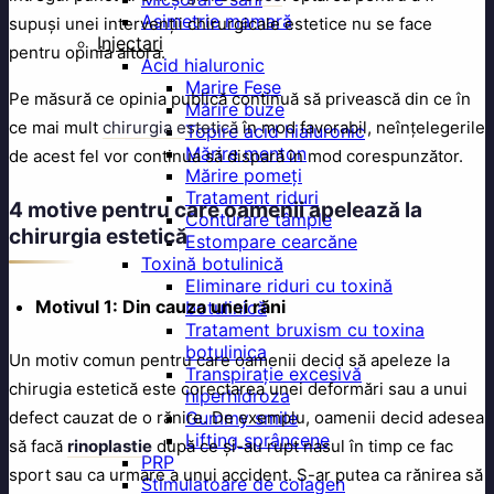
Asimetrie mamară
supuși unei intervenții chirurgicale estetice nu se face
Injectari
pentru opinia altora.
Acid hialuronic
Marire Fese
Pe măsură ce opinia publică continuă să privească din ce în
Mărire buze
ce mai mult
chirurgia estetică
în mod favorabil, neînțelegerile
Topire acid hialuronic
Mărire menton
de acest fel vor continua să dispară în mod corespunzător.
Mărire pomeți
Tratament riduri
4 motive pentru care oamenii apelează la
Conturare tâmple
chirurgia estetică
Estompare cearcăne
Toxină botulinică
Eliminare riduri cu toxină
Motivul 1: Din cauza unei răni
botulinică
Tratament bruxism cu toxina
botulinica
Un motiv comun pentru care oamenii decid să apeleze la
Transpirație excesivă
chirugia estetică este corectarea unei deformări sau a unui
hiperhidroza
Gummy smile
defect cauzat de o rănire. De exemplu, oamenii decid adesea
Lifting sprâncene
să facă
rinoplastie
după ce și-au rupt nasul în timp ce fac
PRP
sport sau ca urmare a unui accident. S-ar putea ca rănirea să
Stimulatoare de colagen