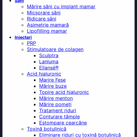
Sani
Mărire sâni cu implant mamar
Micșorare sâni
Ridicare sâni
Asimetrie mamară
Lipofilling mamar
Injectari
PRP
Stimulatoare de colagen
Sculptra
Lanluma
Ellansé®
Acid hialuronic
Marire Fese
Mărire buze
Topire acid hialuronic
Mărire menton
Mărire pomeți
Tratament riduri
Conturare tâmple
Estompare cearcăne
Toxină botulinică
Eliminare riduri cu toxină botulinică