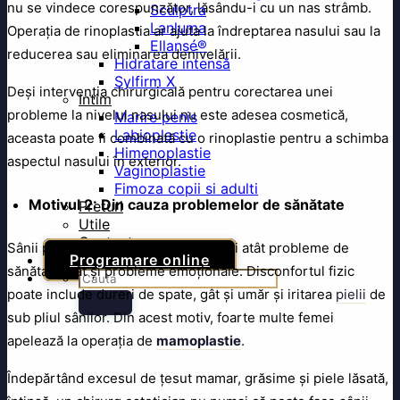
nu se vindece corespunzător, lăsându-i cu un nas strâmb.
Sculptra
Lanluma
Operația de rinoplastia ar ajuta la îndreptarea nasului sau la
Ellansé®
reducerea sau eliminarea denivelării.
Hidratare intensă
Sylfirm X
Deși intervenția chirurgicală pentru corectarea unei
Intim
probleme la nivelul nasului nu este adesea cosmetică,
Marire penis
Labioplastie
aceasta poate fi combinată cu o rinoplastie pentru a schimba
Himenoplastie
aspectul nasului în exterior.
Vaginoplastie
Fimoza copii si adulti
Motivul 2: Din cauza problemelor de sănătate
Preturi
Utile
Contact
Sânii prea mari pot cauza unor femei atât probleme de
Programare online
sănătate, cât și probleme emoționale. Disconfortul fizic
poate include dureri de spate, gât și umăr și iritarea
pielii
de
sub pliul sânilor. Din acest motiv, foarte multe femei
apelează la operația de
mamoplastie
.
Îndepărtând excesul de țesut mamar, grăsime și piele lăsată,