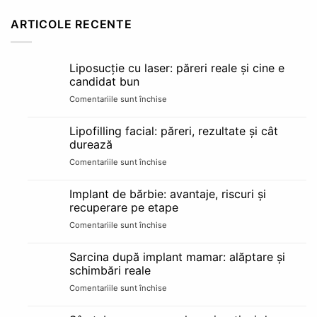
ARTICOLE RECENTE
Liposucție cu laser: păreri reale și cine e
candidat bun
Comentariile sunt închise
pentru
Liposucție
cu
Lipofilling facial: păreri, rezultate și cât
laser:
durează
păreri
Comentariile sunt închise
pentru
reale
Lipofilling
și
facial:
cine
Implant de bărbie: avantaje, riscuri și
păreri,
e
recuperare pe etape
rezultate
candidat
Comentariile sunt închise
pentru
și
bun
Implant
cât
de
durează
Sarcina după implant mamar: alăptare și
bărbie:
schimbări reale
avantaje,
Comentariile sunt închise
pentru
riscuri
Sarcina
și
după
recuperare