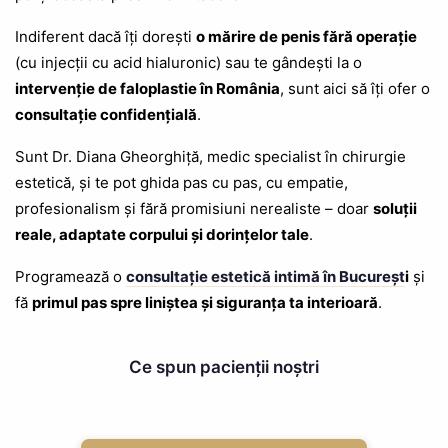
Indiferent dacă îți dorești
o mărire de penis fără operație
(cu injecții cu acid hialuronic) sau te gândești la o
intervenție de faloplastie în România
, sunt aici să îți ofer o
consultație confidențială
.
Sunt Dr. Diana Gheorghiță, medic specialist în chirurgie
estetică, și te pot ghida pas cu pas, cu empatie,
profesionalism și fără promisiuni nerealiste – doar
soluții
reale, adaptate corpului și dorințelor tale
.
Programează o
consultație estetică intimă în Bucureșt
i
și
fă
primul pas spre liniștea și siguranța ta interioară
.
Ce spun pacienții noștri