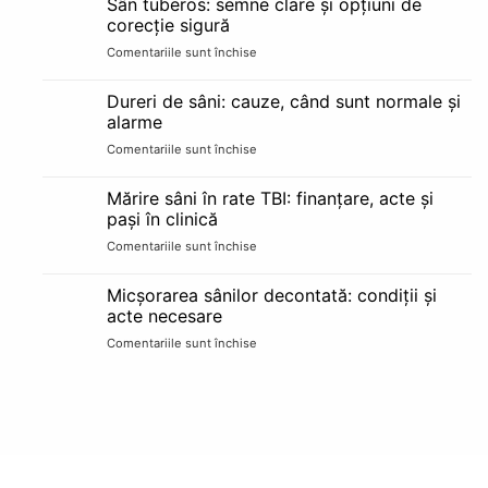
Sân tuberos: semne clare și opțiuni de
implant
pe
corecție sigură
mamar:
etape
Comentariile sunt închise
pentru
alăptare
Sân
și
tuberos:
schimbări
Dureri de sâni: cauze, când sunt normale și
semne
reale
alarme
clare
Comentariile sunt închise
pentru
și
Dureri
opțiuni
de
de
Mărire sâni în rate TBI: finanțare, acte și
sâni:
corecție
pași în clinică
cauze,
sigură
Comentariile sunt închise
pentru
când
Mărire
sunt
sâni
normale
Micșorarea sânilor decontată: condiții și
în
și
acte necesare
rate
alarme
Comentariile sunt închise
pentru
TBI:
Micșorarea
finanțare,
sânilor
acte
decontată:
și
condiții
pași
și
în
acte
clinică
necesare