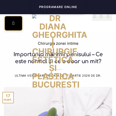
Skip
PROGRAMARE ONLINE
to
content
Chirurgia zonei intime
Importanța mărimii penisului – Ce
este normal și ce e doar un mit?
ULTIMA VERIFICARE PE DATA DE
17 MARTIE 2026
DE DR.
DIANA GHEORGHIȚĂ
17
mart.