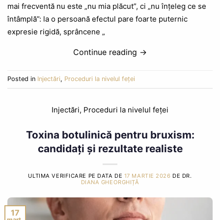
mai frecventă nu este „nu mia plăcut”, ci „nu înțeleg ce se
întâmplă”: la o persoană efectul pare foarte puternic
expresie rigidă, sprâncene „
Continue reading
→
Posted in
Injectări
,
Proceduri la nivelul feței
Injectări
,
Proceduri la nivelul feței
Toxina botulinică pentru bruxism:
candidați și rezultate realiste
ULTIMA VERIFICARE PE DATA DE
17 MARTIE 2026
DE DR.
DIANA GHEORGHIȚĂ
17
mart.