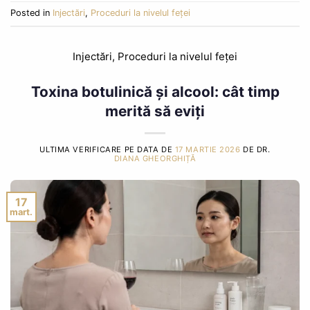
Posted in
Injectări
,
Proceduri la nivelul feței
Injectări
,
Proceduri la nivelul feței
Toxina botulinică și alcool: cât timp
merită să eviți
ULTIMA VERIFICARE PE DATA DE
17 MARTIE 2026
DE DR.
DIANA GHEORGHIȚĂ
17
mart.