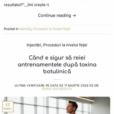
rezultatul?”, „îmi crește ri
Continue reading
→
Posted in
Injectări
,
Proceduri la nivelul feței
Injectări
,
Proceduri la nivelul feței
Când e sigur să reiei
antrenamentele după toxina
botulinică
ULTIMA VERIFICARE PE DATA DE
17 MARTIE 2026
DE DR.
DIANA GHEORGHIȚĂ
17
mart.