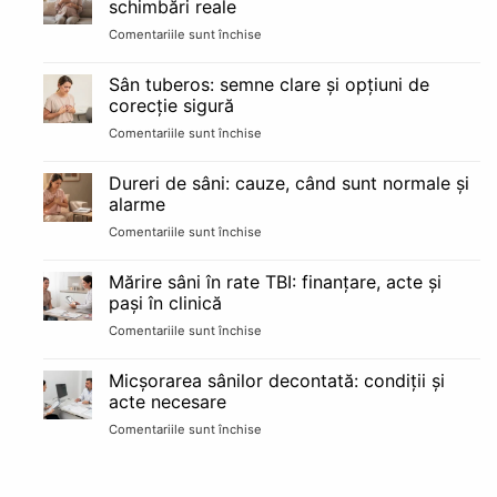
schimbări reale
avantaje,
Comentariile sunt închise
pentru
riscuri
Sarcina
și
după
recuperare
Sân tuberos: semne clare și opțiuni de
implant
pe
corecție sigură
mamar:
etape
Comentariile sunt închise
pentru
alăptare
Sân
și
tuberos:
schimbări
Dureri de sâni: cauze, când sunt normale și
semne
reale
alarme
clare
Comentariile sunt închise
pentru
și
Dureri
opțiuni
de
de
Mărire sâni în rate TBI: finanțare, acte și
sâni:
corecție
pași în clinică
cauze,
sigură
Comentariile sunt închise
pentru
când
Mărire
sunt
sâni
normale
Micșorarea sânilor decontată: condiții și
în
și
acte necesare
rate
alarme
Comentariile sunt închise
pentru
TBI:
Micșorarea
finanțare,
sânilor
acte
decontată:
și