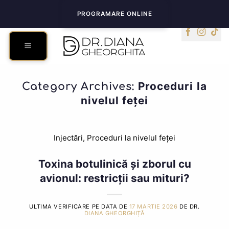
Skip
PROGRAMARE ONLINE
to
content
Proceduri la
Category Archives:
nivelul feței
Injectări
,
Proceduri la nivelul feței
Toxina botulinică și zborul cu
avionul: restricții sau mituri?
ULTIMA VERIFICARE PE DATA DE
17 MARTIE 2026
DE DR.
DIANA GHEORGHIȚĂ