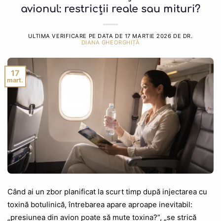
avionul: restricții reale sau mituri?
ULTIMA VERIFICARE PE DATA DE
17 MARTIE 2026
DE DR.
DIANA GHEORGHIȚĂ
17
mart.
Când ai un zbor planificat la scurt timp după injectarea cu
toxină botulinică, întrebarea apare aproape inevitabil:
„presiunea din avion poate să mute toxina?”, „se strică