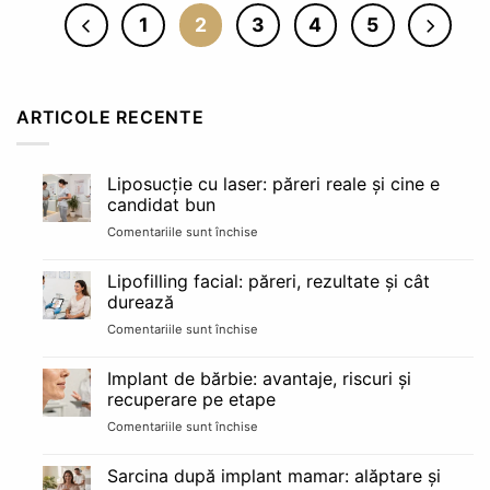
1
2
3
4
5
ARTICOLE RECENTE
Liposucție cu laser: păreri reale și cine e
candidat bun
Comentariile sunt închise
pentru
Liposucție
cu
Lipofilling facial: păreri, rezultate și cât
laser:
durează
păreri
Comentariile sunt închise
pentru
reale
Lipofilling
și
facial:
cine
Implant de bărbie: avantaje, riscuri și
păreri,
e
recuperare pe etape
rezultate
candidat
Comentariile sunt închise
pentru
și
bun
Implant
cât
de
durează
Sarcina după implant mamar: alăptare și
bărbie: