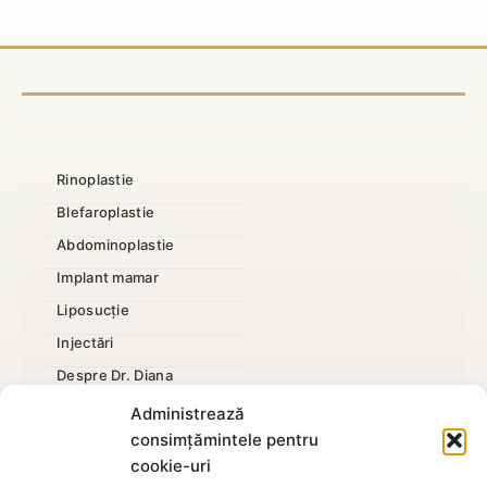
condiții
pași
și
în
acte
clinică
necesare
Rinoplastie
Blefaroplastie
Abdominoplastie
Implant mamar
Liposucție
Injectări
Despre Dr. Diana
Mărire penis
Administrează
consimțămintele pentru
cookie-uri